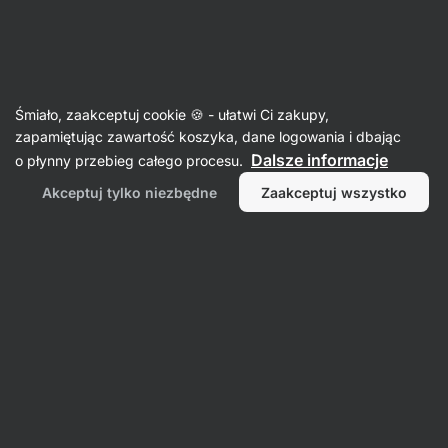
Aktin
Sosy
Śmiało, zaakceptuj cookie 🍪 - ułatwi Ci zakupy,
Ketchupy
zapamiętując zawartość koszyka, dane logowania i dbając
Dalsze informacje
o płynny przebieg całego procesu.
Akceptuj tylko niezbędne
Zaakceptuj wszystko
Filtr
Produktów:
3
Sortowanie
:
Domyślnie