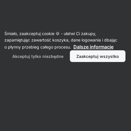
Aktin
Zdrowe i fit przepisy
Śmiało, zaakceptuj cookie 🍪 - ułatwi Ci zakupy,
zapamiętując zawartość koszyka, dane logowania i dbając
Filtr
Sortowanie
:
Najnowsza
Dalsze informacje
o płynny przebieg całego procesu.
Akceptuj tylko niezbędne
Zaakceptuj wszystko
Knedle
twarogowe
z
truskawkami