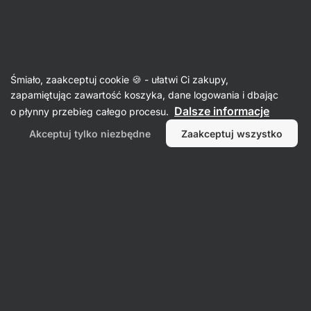
Aktin
Suszone owoce
Śmiało, zaakceptuj cookie 🍪 - ułatwi Ci zakupy,
Liofilizowane owoce
zapamiętując zawartość koszyka, dane logowania i dbając
Dalsze informacje
o płynny przebieg całego procesu.
Akceptuj tylko niezbędne
Zaakceptuj wszystko
Filtr
Produktów:
26
Sortowanie
:
Domyślnie