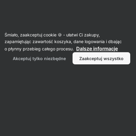
Aktin
Orzechy, nasiona i suszone owoce
Śmiało, zaakceptuj cookie 🍪 - ułatwi Ci zakupy,
Suszone owoce
zapamiętując zawartość koszyka, dane logowania i dbając
Dalsze informacje
o płynny przebieg całego procesu.
Akceptuj tylko niezbędne
Zaakceptuj wszystko
Suszone
truskawki
Owoce w
czekoladzie
Liofilizowane
Suszone
owoce
mango
Filtr