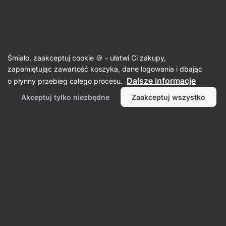
Aktin
Anabolizatory i stymulanty
Śmiało, zaakceptuj cookie 🍪 - ułatwi Ci zakupy,
Tribulus Terrestris
zapamiętując zawartość koszyka, dane logowania i dbając
Dalsze informacje
o płynny przebieg całego procesu.
Akceptuj tylko niezbędne
Zaakceptuj wszystko
Filtr
Produktów:
1
Sortowanie
:
Domyślnie