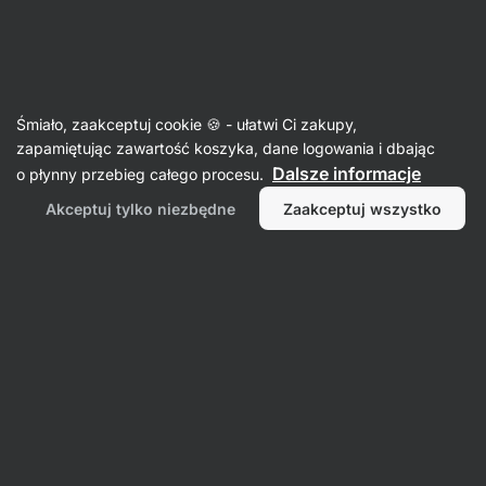
Aktin
Odżywki sportowe
Śmiało, zaakceptuj cookie 🍪 - ułatwi Ci zakupy,
Odżywki węglowodanowe
zapamiętując zawartość koszyka, dane logowania i dbając
Dalsze informacje
o płynny przebieg całego procesu.
Akceptuj tylko niezbędne
Zaakceptuj wszystko
Dekstroza /
Żele
glukoza
energetyczne
Filtr