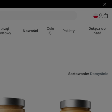
Ukryj
powia
Otwórz
menu
Sprzęt
Cele
Dołącz do
Nowości
Pakiety
ortowy
💪
nas!
Sortowanie
:
Domyślnie