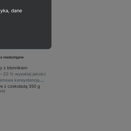
zyka, dane
o niedostępne
y z błonnikiem
⁠–⁠ 20 % wysokiej jakości
kremowa konsystencja,
ość orzechów, bez
e z czekoladą 350 g
346
bione