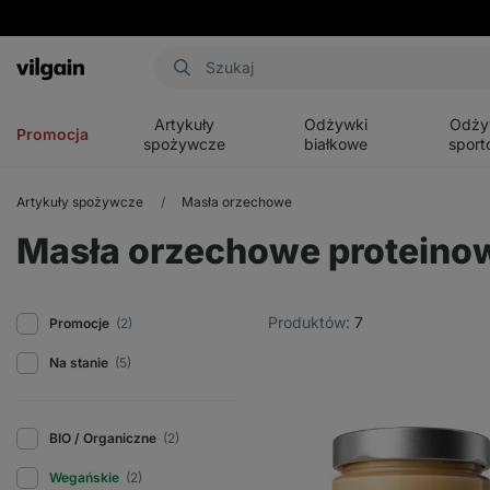
Aktin
Otwórz
Otwórz
Otwórz
menu
menu
menu
Artykuły
Odżywki
Odży
Promocja
spożywcze
białkowe
sport
Artykuły spożywcze
Masła orzechowe
Masła orzechowe proteino
Produktów:
7
Promocje
(2)
Na stanie
(5)
BIO / Organiczne
(2)
Wegańskie
(2)