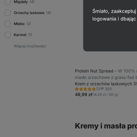
Migdały
(4)
Śmiało, zaakceptuj
Orzechy laskowe
(4)
logowania i dbają
Mleko
(2)
Karmel
(1)
Protein Nut Spread
⁠–⁠ W 100% 
masło orzechowe z grass-fed b
Krem z orzechów laskowych 3
300
70
Ocena
Ulubione
4.9/5,
49,99 zł
(14,28 zł / 100 g)
70
recenzji
Kremy i masła p