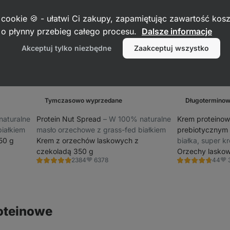
 cookie 🍪 - ułatwi Ci zakupy, zapamiętując zawartość kos
c o płynny przebieg całego procesu.
Dalsze informacje
Akceptuj tylko niezbędne
Zaakceptuj wszystko
Tymczasowo wyprzedane
Długoterminow
naturalne
Protein Nut Spread
⁠–⁠ W 100% naturalne
Krem proteinow
iałkiem
masło orzechowe z grass-fed białkiem
prebiotycznym
50 g
Krem z orzechów laskowych z
białka, super 
czekoladą 350 g
wysoka zawart
Orzechy laskow
6378
2384
44
maltitolu
Ocena
Ocena
Ulubione
Ulu
4.8/5,
4.7/5,
2384
44
recenzję
recenzję
roteinowe