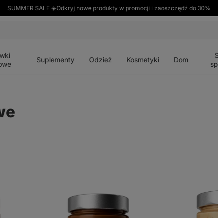
SUMMER SALE ☀️Odkryj nowe produkty w promocji i zaoszczędź do 30%
Otwórz
Otwórz
Otwórz
Otwórz
Otwórz
menu
menu
menu
menu
menu
wki
Suplementy
Odzież
Kosmetyki
Dom
owe
sp
we