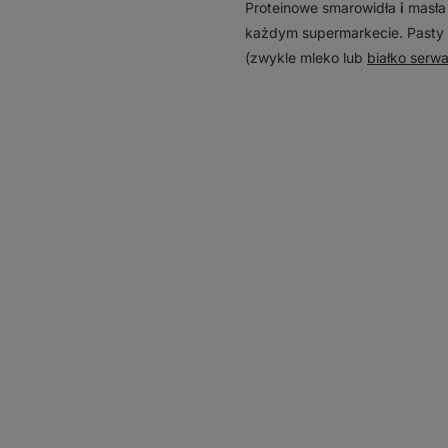
Proteinowe smarowidła
i
masła 
każdym supermarkecie. Pasty 
(zwykle mleko lub
białko serw