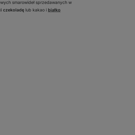
adowych smarowideł sprzedawanych w
ci czekoladę
lub kakao i
białko