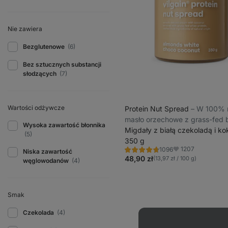
Nie zawiera
Bezglutenowe
(6)
Bez sztucznych substancji
słodzących
(7)
Wartości odżywcze
Protein Nut Spread
⁠–⁠ W 100% 
masło orzechowe z grass-fed b
Wysoka zawartość błonnika
Migdały z białą czekoladą i k
(5)
350 g
1207
1096
Niska zawartość
Ocena
Ulubione
4.8/5,
48,90 zł
(13,97 zł / 100 g)
węglowodanów
(4)
1096
recenzji
Smak
Czekolada
(4)