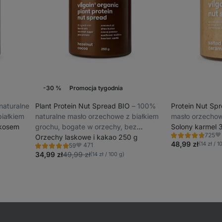
-30 %
Promocja tygodnia
naturalne
Plant Protein Nut Spread BIO
⁠–⁠ 100%
Protein Nut Sp
iałkiem
naturalne masło orzechowe z białkiem
masło orzechow
okosem
grochu, bogate w orzechy, bez
Solony karmel 
725
aromatów i oleju palmowego
Orzechy laskowe i kakao 250 g
Ocena
Ul
4.7/5,
48,99 zł
(14 zł / 1
471
59
Ocena
Ulubione
725
4.9/5,
34,99 zł
49,99 zł
(14 zł / 100 g)
recenzji
59
recenzji