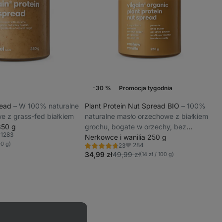
-30 %
Promocja tygodnia
read
⁠–⁠ W 100% naturalne
Plant Protein Nut Spread BIO
⁠–⁠ 100%
e z grass-fed białkiem
naturalne masło orzechowe z białkiem
350 g
grochu, bogate w orzechy, bez
1283
aromatów i oleju palmowego
Nerkowce i wanilia 250 g
ubione
00 g)
284
23
Ocena
Ulubione
4.7/5,
34,99 zł
49,99 zł
(14 zł / 100 g)
23
recenzję