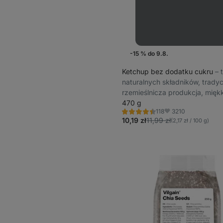
-15 % do 9.8.
Ketchup bez dodatku cukru
⁠–⁠
naturalnych składników, trady
rzemieślnicza produkcja, mięk
struktura, bez konserwantów
470 g
3210
118
Ocena
Ulubione
4.4/5,
10,19 zł
11,99 zł
(2,17 zł / 100 g)
118
recenzji