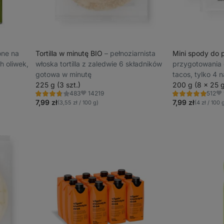
zone na
Tortilla w minutę BIO
⁠–⁠ pełnoziarnista
Mini spody do 
h oliwek,
włoska tortilla z zaledwie 6 składników
przygotowania 
gotowa w minutę
tacos, tylko 4 n
225 g (3 szt.)
200 g (8 x 25 
14219
483
512
Ocena
Ocena
Ulubione
Ul
3.8/5,
5.0/5,
7,99 zł
7,99 zł
(3,55 zł / 100 g)
(4 zł / 100 
483
512
recenzję
recenzji