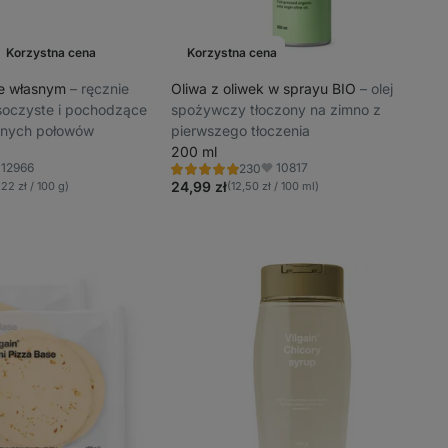
Korzystna cena
Korzystna cena
dnia
ie własnym
⁠–⁠ ręcznie
Oliwa z oliwek w sprayu BIO
⁠–⁠ olej
 soczyste i pochodzące
spożywczy tłoczony na zimno z
nych połowów
pierwszego tłoczenia
200 ml
12966
10817
230
Ocena
ubione
Ulubione
4.9/5,
24,99 zł
,22 zł / 100 g)
(12,50 zł / 100 ml)
230
recenzji