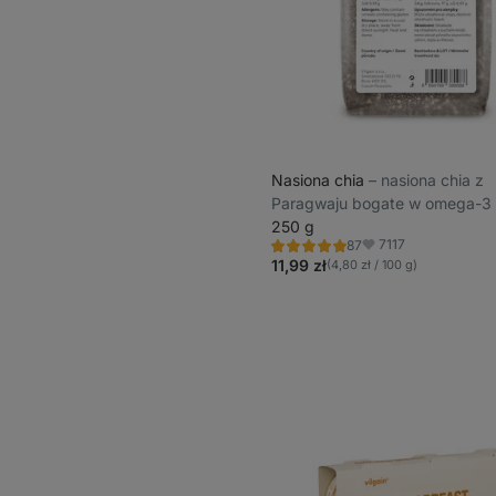
Nasiona chia
⁠–⁠ nasiona chia z
Paragwaju bogate w omega-3
250 g
7117
87
Ocena
Ulubione
4.9/5,
11,99 zł
(4,80 zł / 100 g)
87
recenzji