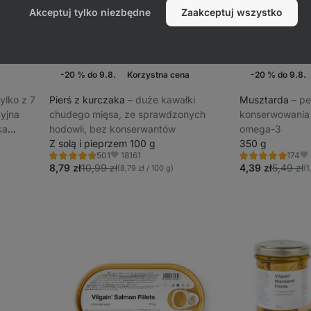
Akceptuj tylko niezbędne
Zaakceptuj wszystko
-20 % do 9.8.
Korzystna cena
-20 % do 9.8.
Promocja tygodnia
 tylko z 7
Pierś z kurczaka
⁠–⁠ duże kawałki
Musztarda
⁠–⁠ 
cyjna
chudego mięsa, ze sprawdzonych
konserwowania 
ka
hodowli, bez konserwantów
omega-3
Z solą i pieprzem 100 g
350 g
18161
501
174
Ocena
Ocena
Ulubione
Ul
4.8/5,
4.9/5,
8,79 zł
10,99 zł
4,39 zł
5,49 zł
(8,79 zł / 100 g)
(1
501
174
recenzji
recenzję