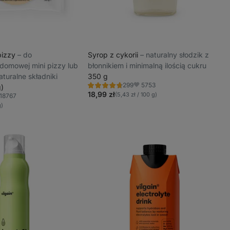
pizzy
⁠–⁠ do
Syrop z cykorii
⁠–⁠ naturalny słodzik z
domowej mini pizzy lub
błonnikiem i minimalną ilością cukru
aturalne składniki
350 g
5753
299
g)
Ocena
Ulubione
4.6/5,
18,99 zł
(5,43 zł / 100 g)
18767
ubione
299
g)
recenzji