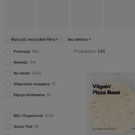
Wyczyść wszystkie filtry
Bez laktozy
Produktów:
545
Promocje
(90)
Nowość
(14)
Na stanie
(420)
Ulepszona receptura
(1)
Edycja limitowana
(1)
BIO / Organiczne
(223)
Grass-Fed
(6)