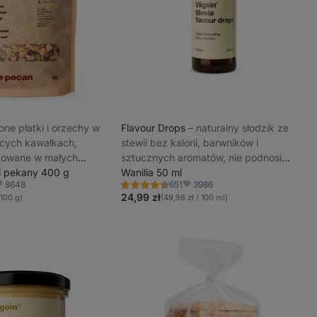
czone płatki i orzechy w
Flavour Drops
⁠–⁠ naturalny słodzik ze
cych kawałkach,
stewii bez kalorii, barwników i
towane w małych
sztucznych aromatów, nie podnosi
trzymania maksymalnej
i pekany 400 g
poziomu cukru we krwi
Wanilia 50 ml
8648
3986
651
Ocena
lubione
Ulubione
4.5/5,
24,99 zł
 100 g)
(49,98 zł / 100 ml)
651
recenzji