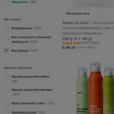
Wegańskie
(269)
Korzystna cena
Nie zawiera
Spody do pizzy
⁠–⁠ do przygot
domowej włoskiej pizzy, tylko 
Bezglutenowe
(504)
naturalnych składników
Bez sztucznych substancji
280 g (2 x 140 g)
słodzących
(545)
37408
1728
Ocena
Ulubione
4.8/5,
6,99 zł
(2,50 zł / 100 g)
1728
Bez laktozy
(545)
recenzji
Wartości odżywcze
Wysoka zawartość białka
(90)
Wysoka zawartość błonnika
(223)
Niska zawartość cukru
(253)
Niskotłuszczowe
(193)