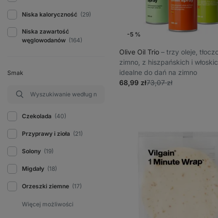
Niska kaloryczność
(29)
Niska zawartość
-5 %
węglowodanów
(164)
Olive Oil Trio
⁠–⁠ trzy oleje, tłoc
zimno, z hiszpańskich i włoskic
idealne do dań na zimno
Smak
68,99 zł
73,07 zł
Czekolada
(40)
Przyprawy i zioła
(21)
Solony
(19)
Migdały
(18)
Orzeszki ziemne
(17)