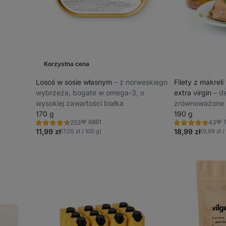
Korzystna cena
Losoś w sosie własnym
⁠–⁠ z norweskiego
Filety z makreli
wybrzeża, bogate w omega-3, o
extra virgin
⁠–⁠ 
wysokiej zawartości białka
zrównoważone 
170 g
białko i kwasy
190 g
6861
253
43
Ocena
Ocena
Ulubione
Ulu
4.3/5,
4.7/5,
11,99 zł
18,99 zł
(7,05 zł / 100 g)
(9,99 zł /
253
43
recenzję
recenzję