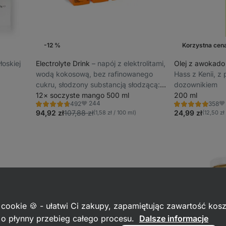
-12 %
Korzystna cen
łoskiej
Electrolyte Drink
⁠–⁠ napój z elektrolitami,
Olej z awokado
wodą kokosową, bez rafinowanego
Hass z Kenii, z
cukru, słodzony substancją słodzącą:
dozownikiem
glikozydy stewiolowe ze stewii
12× soczyste mango 500 ml
200 ml
244
492
358
Ocena
Ocena
Ulubione
Ul
4.6/5,
4.9/5,
94,92 zł
107,88 zł
24,99 zł
(1,58 zł / 100 ml)
(12,50 zł
492
358
recenzję
recenzji
 cookie 🍪 - ułatwi Ci zakupy, zapamiętując zawartość kos
c o płynny przebieg całego procesu.
Dalsze informacje