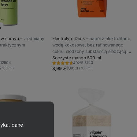
a
 w sprayu
⁠–⁠ z odmiany
Electrolyte Drink
⁠–⁠ napój z elektrolitami,
 praktycznym
wodą kokosową, bez rafinowanego
cukru, słodzony substancją słodzącą:
glikozydy stewiolowe ze stewii
Soczyste mango 500 ml
12504
3743
492
Ocena
ubione
Ulubione
4.6/5,
8,99 zł
 / 100 ml)
(1,80 zł / 100 ml)
492
recenzję
zyka, dane