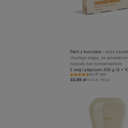
Pierś z kurczaka
⁠–⁠ duże kawał
chudego mięsa, ze sprawdzon
hodowli, bez konserwantów
Z solą i pieprzem 300 g (3 x 1
1891
501
Ocena
Ulubione
4.8/5,
33,99 zł
(11,33 zł / 100 g)
501
recenzji