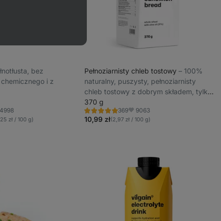
pełnotłusta, bez
Pełnoziarnisty chleb tostowy
⁠–⁠ 100%
chemicznego i z
naturalny, puszysty, pełnoziarnisty
chleb tostowy z dobrym składem, tylko
7 składników
370 g
4998
9063
369
Ocena
ubione
Ulubione
4.8/5,
10,99 zł
,25 zł / 100 g)
(2,97 zł / 100 g)
369
recenzji