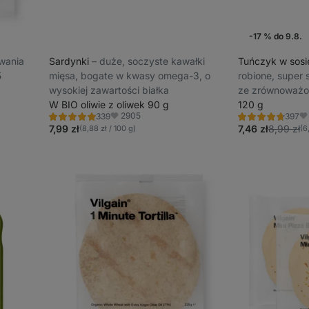
-17 % do 9.8.
Promocja tygo
owania
Sardynki
⁠–⁠ duże, soczyste kawałki
Tuńczyk w sos
5
mięsa, bogate w kwasy omega-3, o
robione, super
wysokiej zawartości białka
ze zrównoważo
W BIO oliwie z oliwek 90 g
120 g
2905
339
397
Ocena
Ocena
Ulubione
Ul
4.8/5,
4.7/5,
7,99 zł
7,46 zł
8,99 zł
(8,88 zł / 100 g)
(6
339
397
recenzji
recenzji