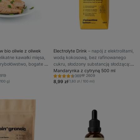
 w bio oliwie z oliwek
Electrolyte Drink
⁠–⁠ napój z elektrolitami,
delikatne kawałki mięsa,
wodą kokosową, bez rafinowanego
rybołówstwo, bogate w
cukru, słodzony substancją słodzącą:
 omega-3
glikozydy stewiolowe ze stewii
Mandarynka z cytryną 500 ml
1919
2609
369
Ocena
bione
Ulubione
4.5/5,
8,99 zł
 100 g)
(1,80 zł / 100 ml)
369
recenzji