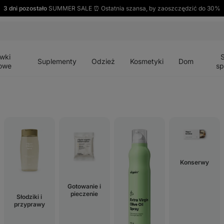
3 dni pozostało
SUMMER SALE ⏰ Ostatnia szansa, by zaoszczędzić do 30%
Otwórz
Otwórz
Otwórz
Otwórz
Otwórz
menu
menu
menu
menu
menu
wki
Suplementy
Odzież
Kosmetyki
Dom
owe
sp
Konserwy
Gotowanie i
pieczenie
Słodziki i
przyprawy