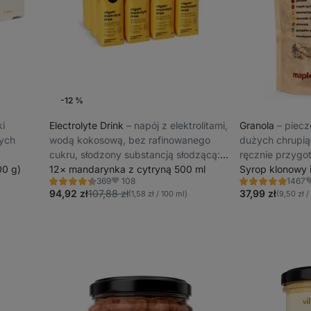
-12 %
ki
Electrolyte Drink
⁠–⁠ napój z elektrolitami,
Granola
⁠–⁠ pie
ych
wodą kokosową, bez rafinowanego
dużych chrupią
cukru, słodzony substancją słodzącą:
ręcznie przygo
00 g)
glikozydy stewiolowe ze stewii
12× mandarynka z cytryną 500 ml
partiach dla u
Syrop klonowy 
108
369
1467
świeżości
Ocena
Ocena
Ulubione
U
4.5/5,
4.8/5,
94,92 zł
107,88 zł
37,99 zł
(1,58 zł / 100 ml)
(9,50 zł /
369
1467
recenzji
recenzji