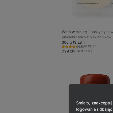
Wrap w minutę
⁠–⁠ puszysty, z w
piekarni i tylko z 5 składników
300 g (3 szt.)
13454
810
Ocena
Ulubione
4.4/5,
7,99 zł
(2,66 zł / 100 g)
810
recenzji
Śmiało, zaakceptuj
logowania i dbają