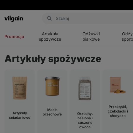
Aktin
Otwórz
Otwórz
Otwórz
menu
menu
menu
Artykuły
Odżywki
Odży
Promocja
spożywcze
białkowe
sport
Artykuły spożywcze
Przekąski,
Masła
czekoladki i
Artykuły
Orzechy,
orzechowe
słodycze
śniadaniowe
nasiona i
suszone
owoce