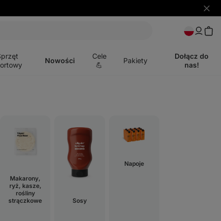
Ukryj
powia
Otwórz
menu
Sprzęt
Cele
Dołącz do
Nowości
Pakiety
ortowy
💪
nas!
Napoje
Makarony,
ryż, kasze,
rośliny
strączkowe
Sosy