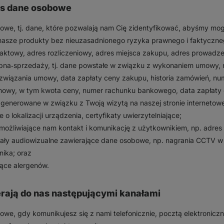
as dane osobowe
esowe, tj. dane, które pozwalają nam Cię zidentyfikować, abyśmy m
asze produkty bez nieuzasadnionego ryzyka prawnego i faktycznego
aktowy, adres rozliczeniowy, adres miejsca zakupu, adres prowadzen
na‑sprzedaży, tj. dane powstałe w związku z wykonaniem umowy, 
ozwiązania umowy, data zapłaty ceny zakupu, historia zamówień, nu
wy, w tym kwota ceny, numer rachunku bankowego, data zapłaty ce
e generowane w związku z Twoją wizytą na naszej stronie internetowe
 o lokalizacji urządzenia, certyfikaty uwierzytelniające;
możliwiające nam kontakt i komunikację z użytkownikiem, np. adres 
eriały audiowizualne zawierające dane osobowe, np. nagrania CCTV w
nika; oraz
zące alergenów.
rają do nas następującymi kanałami
e, gdy komunikujesz się z nami telefonicznie, pocztą elektroniczn