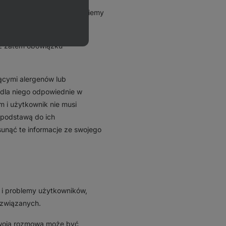
strowany, natychmiast usuniemy
z zatem obowiązku
ącymi alergenów lub
 dla niego odpowiednie w
m i użytkownik nie musi
a podstawą do ich
unąć te informacje ze swojego
e i problemy użytkowników,
 związanych.
 Twoja rozmowa może być