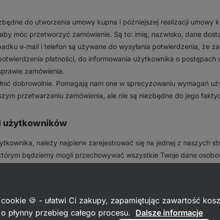
iezbędne do utworzenia umowy kupna i późniejszej realizacji umowy 
aby móc przetworzyć zamówienie. Są to: imię, nazwisko, dane dosta
ypadku e‑mail i telefon są używane do wysyłania potwierdzenia, że z
otwierdzenia płatności, do informowania użytkownika o postępach w 
sprawie zamówienia.
nić dobrowolnie. Pomagają nam one w sprecyzowaniu wymagań uży
jszym przetwarzaniu zamówienia, ale nie są niezbędne do jego fakt
i użytkowników
ytkownika, należy najpierw zarejestrować się na jednej z naszych st
którym będziemy mogli przechowywać wszystkie Twoje dane osobo
złonkostwo w programach lojalnościowych, listy zakupów, ulubione, 
inie z ankiet i inne podobne dane.
 cookie 🍪 - ułatwi Ci zakupy, zapamiętując zawartość kos
ch w tym celu jest uzasadnione Twoją zgodą. Podanie danych oso
c o płynny przebieg całego procesu.
Dalsze informacje
ne, ale bez niej utworzenie konta użytkownika nie byłoby możliwe