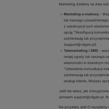
Marketing dzielimy na dwa rod
Marketing e‑mailowy
- Wsz
lub naszego uzasadnionego
z subskrypcji tych wiadomoś
opcję "Skonfiguruj komunika
zainteresują lub przynajmn
(support@vilgain.pl).
Telemarketing i SMS
- wsze
twojej zgody lub naszego u
wiadomości w dowolnym mome
"Ustawienia komunikacji mob
zainteresują lub przynajmn
obsługi klienta. Możesz spr
Jeśli nie wiesz, jak zrezygnow
adresem support@vilgain.pl. Na
Na przykład, jeśli Ci wysyłamy