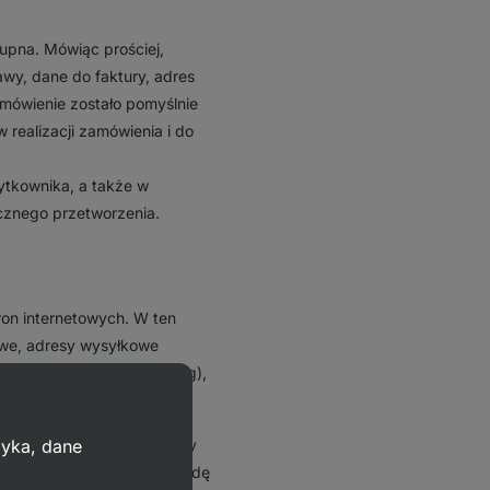
kupna. Mówiąc prościej,
wy, dane do faktury, adres
amówienie zostało pomyślnie
realizacji zamówienia i do
tkownika, a także w
ycznego przetworzenia.
ron internetowych. W ten
we, adresy wysyłkowe
śledzone produkty (watchdog),
zyka, dane
bowych na podstawie zgody
. Możesz wycofać swoją zgodę