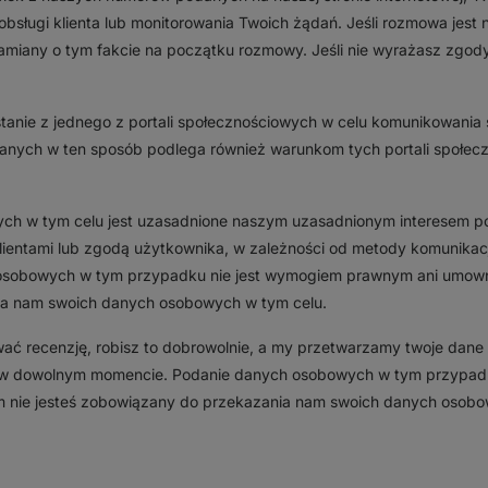
bsługi klienta lub monitorowania Twoich żądań. Jeśli rozmowa jest 
miany o tym fakcie na początku rozmowy. Jeśli nie wyrażasz zgod
stanie z jednego z portali społecznościowych w celu komunikowania 
nych w ten sposób podlega również warunkom tych portali społecz
ch w tym celu jest uzasadnione naszym uzasadnionym interesem p
ientami lub zgodą użytkownika, w zależności od metody komunikacji i
osobowych w tym przypadku nie jest wymogiem prawnym ani umown
a nam swoich danych osobowych w tym celu.
wać recenzję, robisz to dobrowolnie, a my przetwarzamy twoje dane
w dowolnym momencie. Podanie danych osobowych w tym przypad
 nie jesteś zobowiązany do przekazania nam swoich danych osobo