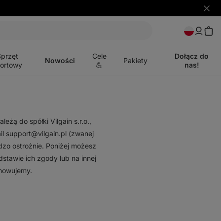
Ukryj
powia
Otwórz
menu
Sprzęt
Cele
Dołącz do
Nowości
Pakiety
ortowy
💪
nas!
eżą do spółki Vilgain s.r.o.,
l support@vilgain.pl (zwanej
zo ostrożnie. Poniżej możesz
stawie ich zgody lub na innej
chowujemy.