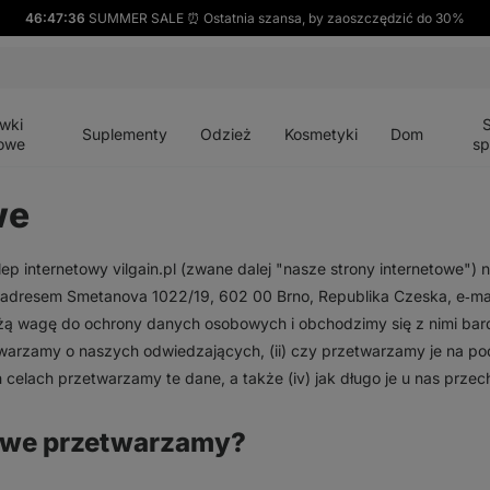
46:47:36
SUMMER SALE ⏰ Ostatnia szansa, by zaoszczędzić do 30%
Otwórz
Otwórz
Otwórz
Otwórz
Otwórz
menu
menu
menu
menu
menu
wki
Suplementy
Odzież
Kosmetyki
Dom
owe
sp
we
ep internetowy vilgain.pl (zwane dalej "nasze strony internetowe") nal
adresem Smetanova 1022/19, 602 00 Brno, Republika Czeska, e‑mai
żą wagę do ochrony danych osobowych i obchodzimy się z nimi bard
twarzamy o naszych odwiedzających, (ii) czy przetwarzamy je na pod
ch celach przetwarzamy te dane, a także (iv) jak długo je u nas prze
owe przetwarzamy?