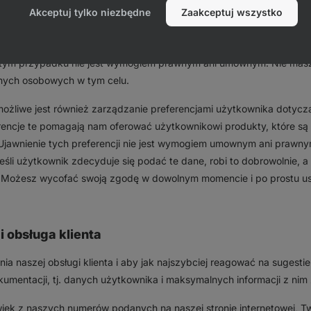
Akceptuj tylko niezbędne
Zaakceptuj wszystko
ym momencie. Jeśli poinformujesz nas, że nie chcesz już być zareje
tym przypadku nie jest wymogiem prawnym ani umownym. Nie mas
nych osobowych w tym celu.
żliwe jest również zarządzanie preferencjami użytkownika dotycz
erencje te pomagają nam oferować użytkownikowi produkty, które są
 Ujawnienie tych preferencji nie jest wymogiem umownym ani prawny
Jeśli użytkownik zdecyduje się podać te dane, robi to dobrowolnie, 
. Możesz wycofać swoją zgodę w dowolnym momencie i po prostu us
i obsługa klienta
a naszej obsługi klienta i aby jak najszybciej reagować na sugesti
umentacji, tj. danych użytkownika i maksymalnych informacji z nim
wiek z naszych numerów podanych na naszej stronie internetowej,