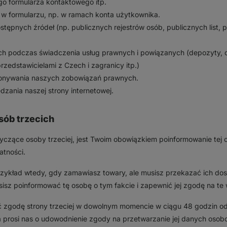
o formularza kontaktowego itp.
 w formularzu, np. w ramach konta użytkownika.
stępnych źródeł (np. publicznych rejestrów osób, publicznych list, p
cich podczas świadczenia usług prawnych i powiązanych (depozyty, 
rzedstawicielami z Czech i zagranicy itp.)
onywania naszych zobowiązań prawnych.
zania naszej strony internetowej.
sób trzecich
czące osoby trzeciej, jest Twoim obowiązkiem poinformowanie tej o
atności.
zykład wtedy, gdy zamawiasz towary, ale musisz przekazać ich dosta
sz poinformować tę osobę o tym fakcie i zapewnić jej zgodę na te 
 zgodę strony trzeciej w dowolnym momencie w ciągu 48 godzin od
ia prosi nas o udowodnienie zgody na przetwarzanie jej danych oso