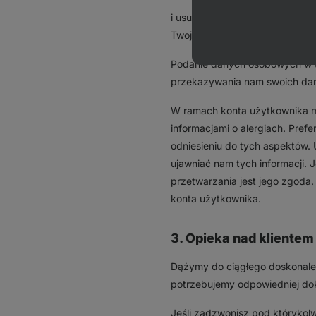
i usunąć swoje konto w dowoln
Twoje konto.
Podanie danych osobowych w 
przekazywania nam swoich da
W ramach konta użytkownika mo
informacjami o alergiach. Pref
odniesieniu do tych aspektów.
ujawniać nam tych informacji. 
przetwarzania jest jego zgoda
konta użytkownika.
3. Opieka nad klientem 
Dążymy do ciągłego doskonaleni
potrzebujemy odpowiedniej dok
Jeśli zadzwonisz pod którykol