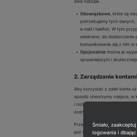
dwa rodzaje.
Obowiązkowe
, które są n
potrzebujemy tych danych, 
e‑mail i telefon. W tym prz
odebrane, do dostarczenia p
komunikowania się z nim w 
Opcjonalnie
można je wypeł
sprawniejszym i skutecznie
2. Zarządzanie kontam
Aby korzystać z zalet konta uż
sposób utworzymy miejsce, w 
i rozliczeniowe, ustawienia, c
oceny produktów, wypełnione op
Śmiało, zaakceptuj
Przetwarzanie danych osobowy
logowania i dbają
jest w tym przypadku dobrowol