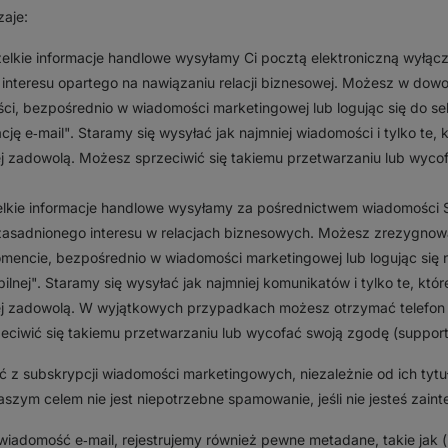
zaje:
elkie informacje handlowe wysyłamy Ci pocztą elektroniczną wyłącz
 interesu opartego na nawiązaniu relacji biznesowej. Możesz w d
ci, bezpośrednio w wiadomości marketingowej lub logując się do sekc
cję e‑mail". Staramy się wysyłać jak najmniej wiadomości i tylko te
iej zadowolą. Możesz sprzeciwić się takiemu przetwarzaniu lub wyc
lkie informacje handlowe wysyłamy za pośrednictwem wiadomości 
zasadnionego interesu w relacjach biznesowych. Możesz zrezygnow
ncie, bezpośrednio w wiadomości marketingowej lub logując się na
ilnej". Staramy się wysyłać jak najmniej komunikatów i tylko te, kt
iej zadowolą. W wyjątkowych przypadkach możesz otrzymać telefon 
zeciwić się takiemu przetwarzaniu lub wycofać swoją zgodę (support
ać z subskrypcji wiadomości marketingowych, niezależnie od ich tytuł
szym celem nie jest niepotrzebne spamowanie, jeśli nie jesteś zai
 wiadomość e‑mail, rejestrujemy również pewne metadane, takie jak (