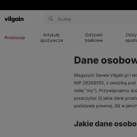
Aktin
Otwórz
Otwórz
Otwórz
menu
menu
menu
Artykuły
Odżywki
Odży
Promocja
spożywcze
białkowe
sport
Dane osobo
Magazyn/ Serwis Vilgain.pl i skl
NIP 29269555, z siedzibą pod 
dalej "my"). Przywiązujemy du
przeczytać (i) jakie dane prze
podstawie prawnej, (iii) w jaki
Jakie dane osob