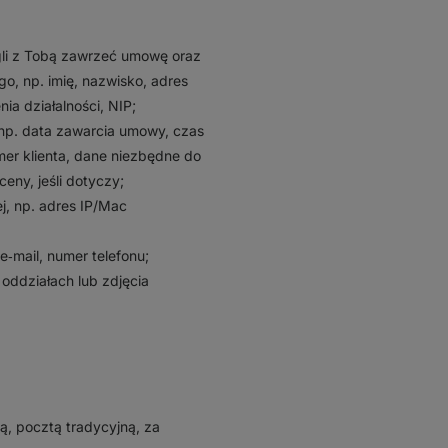
ogli z Tobą zawrzeć umowę oraz
, np. imię, nazwisko, adres
ia działalności, NIP;
np. data zawarcia umowy, czas
mer klienta, dane niezbędne do
ny, jeśli dotyczy;
j, np. adres IP/Mac
e‑mail, numer telefonu;
 oddziałach lub zdjęcia
ą, pocztą tradycyjną, za