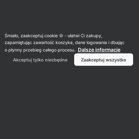
Aktin
Sprzęt sportowy
Śmiało, zaakceptuj cookie 🍪 - ułatwi Ci zakupy,
zapamiętując zawartość koszyka, dane logowania i dbając
Dalsze informacje
o płynny przebieg całego procesu.
Akceptuj tylko niezbędne
Zaakceptuj wszystko
Naczynia,
pudełka i
pojemniki
Akcesoria
kuchenne
me
Rękawice,
akc
paski do
podnoszenia
ciężarów,
uchwyty, kredy
Shakery,
butelki i bidony
Filtr