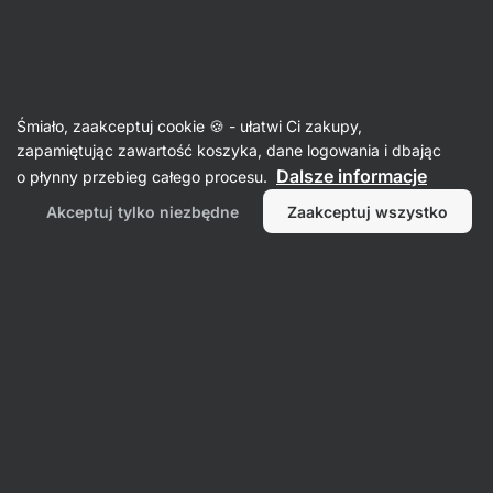
Aktin
Białko karmelowe
Śmiało, zaakceptuj cookie 🍪 - ułatwi Ci zakupy,
zapamiętując zawartość koszyka, dane logowania i dbając
Dalsze informacje
o płynny przebieg całego procesu.
Akceptuj tylko niezbędne
Zaakceptuj wszystko
Białko
Próbki białka
serwatkowe
Białko
kazeinowe
Napoje
białkowe
Filtr
1