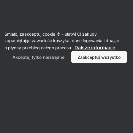
Aktin
Artykuły spożywcze
Śmiało, zaakceptuj cookie 🍪 - ułatwi Ci zakupy,
Gotowanie i pieczenie
zapamiętując zawartość koszyka, dane logowania i dbając
Dalsze informacje
o płynny przebieg całego procesu.
Akceptuj tylko niezbędne
Zaakceptuj wszystko
Produkty do
pieczenia
Gotowe
Białka do
mieszanki do
ś
Mąki
gotowania
gotowania i
pieczenia
Filtr