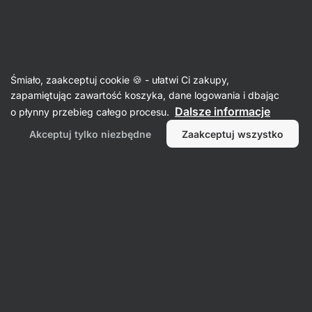
Aktin
Konserwy
Śmiało, zaakceptuj cookie 🍪 - ułatwi Ci zakupy,
Mięso
zapamiętując zawartość koszyka, dane logowania i dbając
Dalsze informacje
o płynny przebieg całego procesu.
Akceptuj tylko niezbędne
Zaakceptuj wszystko
Wołowina
Ryby
Drób
Filtr
Produktów:
34
Sortowanie
:
Domyślnie