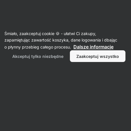
Aktin
Artykuły spożywcze
Śmiało, zaakceptuj cookie 🍪 - ułatwi Ci zakupy,
zapamiętując zawartość koszyka, dane logowania i dbając
Dalsze informacje
o płynny przebieg całego procesu.
Akceptuj tylko niezbędne
Zaakceptuj wszystko
Konserwy
Oleje, octy i
ghee
Przekąski,
czekoladki i
słodycze
Filtr
1
Grass-Fed
Wyczyść wszystkie filtry