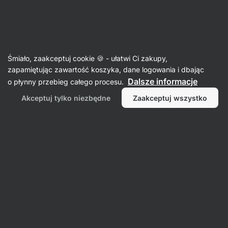
SUMMER SALE ⏰ Ostatnia szansa, by zaoszczędzić do 30%
Ukryj
powiadomienia
Aktin
Śmiało, zaakceptuj cookie 🍪 - ułatwi Ci zakupy,
Paski do podnoszenia
zapamiętując zawartość koszyka, dane logowania i dbając
Dalsze informacje
o płynny przebieg całego procesu.
Paski do podnoszenia ciężarów ⁠–⁠ 1 para
⁠–⁠ wzmacnia chwyt i wspiera maksymalny
Akceptuj tylko niezbędne
Zaakceptuj wszystko
uniesiony ciężar, wykonany z wygodnego
i trwałego materiału
Przeczytaj 26 recenzji
Zobacz 1 pytanie
ocena
25