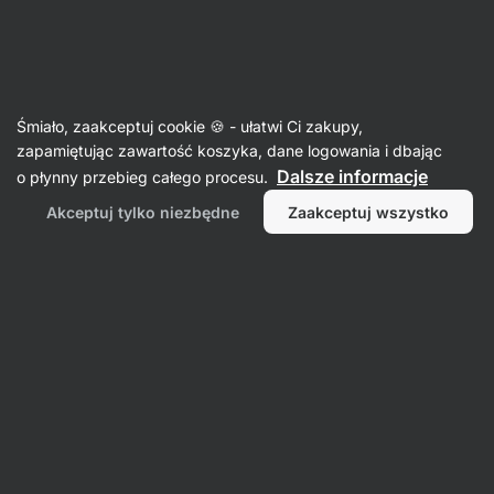
39:12:45
SUMMER SALE ⏰ Ostatnia szansa, by zaoszczędzić do
Ukryj
30%
powiadomienia
Aktin
Śmiało, zaakceptuj cookie 🍪 - ułatwi Ci zakupy,
zapamiętując zawartość koszyka, dane logowania i dbając
Liofilizowane owoce
Dalsze informacje
o płynny przebieg całego procesu.
Banany liofilizowane
⁠–⁠ 100% delikatnie suszone
Akceptuj tylko niezbędne
Zaakceptuj wszystko
owoce, które bosko chrupie i smakuje jak
świeże
Przeczytaj 35 recenzji
ocena
53