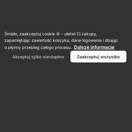
07:07:32
SUMMER SALE ⏰ Ostatnia szansa, by zaoszczędzić do
Ukryj
30%
powiadomienia
Aktin
Śmiało, zaakceptuj cookie 🍪 - ułatwi Ci zakupy,
zapamiętując zawartość koszyka, dane logowania i dbając
Quinoa
Dalsze informacje
o płynny przebieg całego procesu.
BIO Komosa ryżowa czarna
⁠–⁠ bezglutenowy
Akceptuj tylko niezbędne
Zaakceptuj wszystko
dodatek, źródło białka roślinnego i błonnika, nie
rozgotowuje się, gotuje się w 18 minut
Przeczytaj 2 recenzje
ocena
2