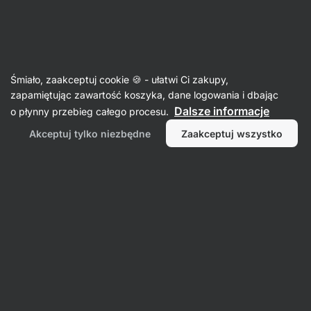
SUMMER SALE ☀️Odkryj nowe produkty w promocji i zaoszczędź
Ukryj
do 30%
powiadomienia
Aktin
Śmiało, zaakceptuj cookie 🍪 - ułatwi Ci zakupy,
zapamiętując zawartość koszyka, dane logowania i dbając
Olejki i kremy do skóry
Dalsze informacje
o płynny przebieg całego procesu.
Krem do twarzy z probiotykami
⁠–⁠ lekki krem
Akceptuj tylko niezbędne
Zaakceptuj wszystko
nawilżający z probiotykami, kwasem mlekowym
i ekstraktem z costivale, wspiera równowagę
mikrobiologiczną, koi skórę i utrzymuje
nawilżenie przez cały dzień
Przeczytaj 32 recenzje
ocena
34