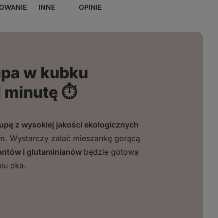
OWANIE
INNE
OPINIE
pa w kubku
 minutę ⏱️
pę z wysokiej jakości ekologicznych
um. Wystarczy zalać mieszankę gorącą
antów i glutaminianów
będzie gotowa
iu oka.