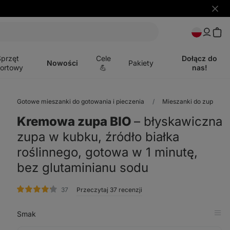
Ukryj
powia
Otwórz
menu
Sprzęt
Cele
Dołącz do
Nowości
Pakiety
ortowy
💪
nas!
Gotowe mieszanki do gotowania i pieczenia
Mieszanki do zup
Kremowa zupa BIO
⁠–⁠ błyskawiczna
zupa w kubku, źródło białka
roślinnego, gotowa w 1 minutę,
bez glutaminianu sodu
ocena
37
Przeczytaj 37 recenzji
Smak
Pok
w