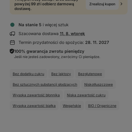
powyżej 99 zł i odbierz darmową
Zrealizuj kupon
dostawę.
Na stanie 5
i więcej sztuk
Wyświetl
Szacowana dostawa
11. 8. wtorek
informacje
Termin przydatności do spożycia:
28. 11. 2027
o dostawie:
100% gwarancja zwrotu pieniędzy
Jeśli nie jesteś zadowolony, zwrócimy Ci pieniądze.
Bez dodatku cukru
Bez laktozy
Bezglutenowe
Bez sztucznych substancji słodzących
Niskotłuszczowe
Wysoka zawartość błonnika
Niska zawartość cukru
Wysoka zawartość białka
Wegańskie
BIO / Organiczne