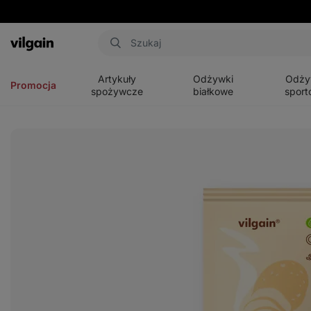
Aktin
Otwórz
Otwórz
Otwórz
menu
menu
menu
Artykuły
Odżywki
Odży
Promocja
spożywcze
białkowe
sport