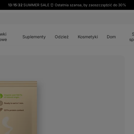
13:15:31
SUMMER SALE ⏰ Ostatnia szansa, by zaoszczędzić do 30%
Otwórz
Otwórz
Otwórz
Otwórz
Otwórz
menu
menu
menu
menu
menu
wki
Suplementy
Odzież
Kosmetyki
Dom
owe
sp