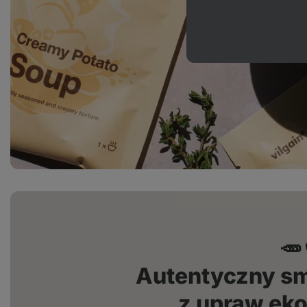
🥕
Autentyczny s
z upraw ek