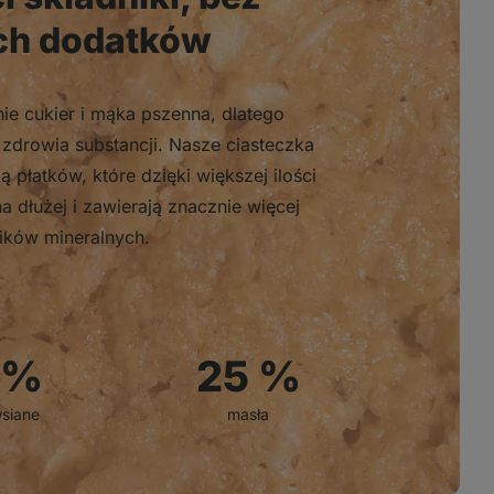
ch dodatków
ie cukier i mąka pszenna, dlatego
zdrowia substancji. Nasze ciasteczka
płatków, które dzięki większej ilości
a dłużej i zawierają znacznie więcej
ików mineralnych.
%
25
%
siane
masła