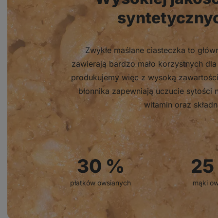
syntetyczny
Zwykłe maślane ciasteczka to główn
zawierają bardzo mało korzystnych dla 
produkujemy więc z wysoką zawartością 
błonnika zapewniają uczucie sytości n
witamin oraz składn
30
%
25
płatków owsianych
mąki ow