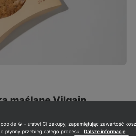
ka maślane Vilgain
urencją
 cookie 🍪 - ułatwi Ci zakupy, zapamiętując zawartość kos
c o płynny przebieg całego procesu.
Dalsze informacje