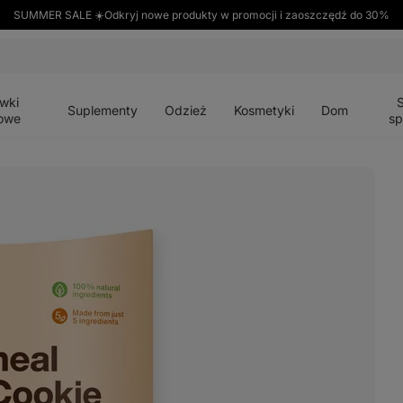
SUMMER SALE ☀️Odkryj nowe produkty w promocji i zaoszczędź do 30%
Otwórz
Otwórz
Otwórz
Otwórz
Otwórz
menu
menu
menu
menu
menu
wki
Suplementy
Odzież
Kosmetyki
Dom
owe
sp