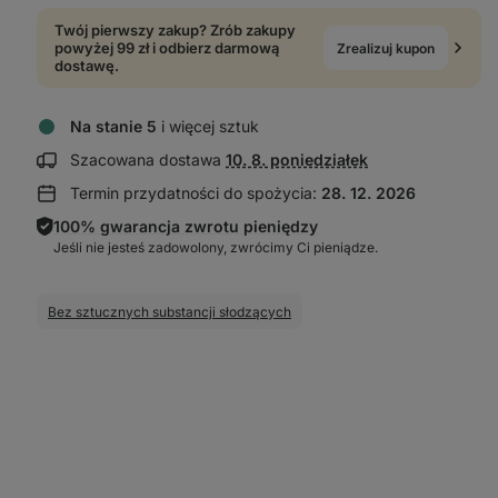
Twój pierwszy zakup? Zrób zakupy
powyżej 99 zł i odbierz darmową
Zrealizuj kupon
dostawę.
Na stanie 5
i więcej sztuk
Wyświetl
Szacowana dostawa
10. 8. poniedziałek
informacje
Termin przydatności do spożycia:
28. 12. 2026
o dostawie:
100% gwarancja zwrotu pieniędzy
Jeśli nie jesteś zadowolony, zwrócimy Ci pieniądze.
Bez sztucznych substancji słodzących