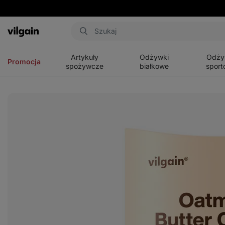
Aktin
Otwórz
Otwórz
Otwórz
menu
menu
menu
Artykuły
Odżywki
Odży
Promocja
spożywcze
białkowe
sport