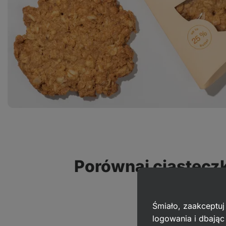
Porównaj ciastecz
z konk
Śmiało, zaakceptuj
logowania i dbają