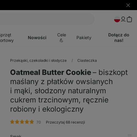
Ukryj
powia
Otwórz
menu
Sprzęt
Cele
Dołącz do
Nowości
Pakiety
ortowy
💪
nas!
Przekąski, czekoladki i słodycze
Ciasteczka
Oatmeal Butter Cookie
⁠–⁠ biszkopt
maślany z płatków owsianych
i mąki, słodzony naturalnym
cukrem trzcinowym, ręcznie
robiony i ekologiczny
ocena
70
Przeczytaj 68 recenzji
Smak