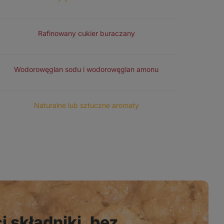
SŁODZIKI
Rafinowany cukier buraczany
ŚRODKI SPULCHNIAJĄCE
Wodorowęglan sodu i wodorowęglan amonu
AROMATY
Naturalne lub sztuczne aromaty
 składniki, bez