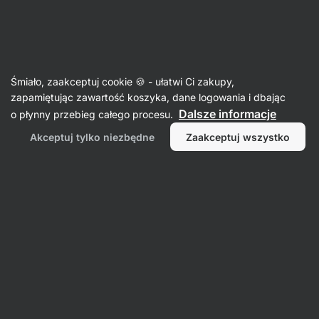
23:54:30
SUMMER SALE ⏰ Ostatnia szansa, by zaoszczędzić do
Ukryj
30%
powiadomienia
Aktin
Śmiało, zaakceptuj cookie 🍪 - ułatwi Ci zakupy,
zapamiętując zawartość koszyka, dane logowania i dbając
Sól morska
Dalsze informacje
o płynny przebieg całego procesu.
Fleur de Sel
⁠–⁠ w 100% czyste, nierafinowane
Akceptuj tylko niezbędne
Zaakceptuj wszystko
kryształy soli, ręcznie zbierane i produkowane
z czystych wód parku krajobrazowego
Przeczytaj 6 recenzji
ocena
6