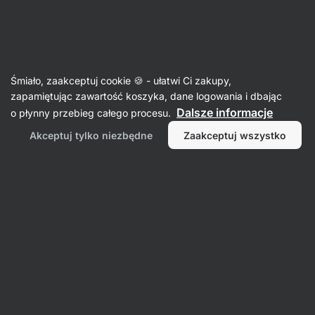
SUMMER SALE ⏰ Ostatnia szansa, by zaoszczędzić do 30%
Ukryj
powiadomienia
Aktin
Śmiało, zaakceptuj cookie 🍪 - ułatwi Ci zakupy,
Szampony
zapamiętując zawartość koszyka, dane logowania i dbając
Dalsze informacje
o płynny przebieg całego procesu.
Szampon w kostce
⁠–⁠ delikatny szampon w
kostce, wyłącznie z naturalnymi składnikami,
Akceptuj tylko niezbędne
Zaakceptuj wszystko
bez parabenów, silikonów ani siarczanów
Przeczytaj 11 recenzji
ocena
12