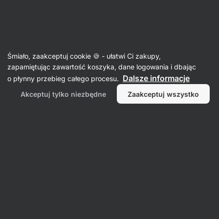
SUMMER SALE ☀️Odkryj nowe produkty w promocji i zaoszczędź
Ukryj
do 30%
powiadomienia
Aktin
Śmiało, zaakceptuj cookie 🍪 - ułatwi Ci zakupy,
zapamiętując zawartość koszyka, dane logowania i dbając
Dekstroza / glukoza
Dalsze informacje
o płynny przebieg całego procesu.
Cyclic Dextrin
⁠–⁠ szybko przyswajalne cukry w
Akceptuj tylko niezbędne
Zaakceptuj wszystko
formie cluster dextrin, energia przed, w trakcie
i po wysiłku wytrzymałościowym, nie powoduje
dyskomfortu jelitowego
Przeczytaj 1 recenzję
ocena
1