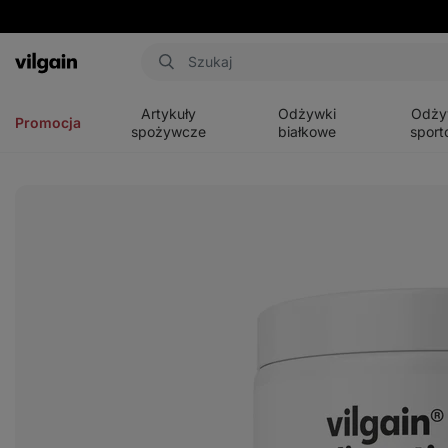
Aktin
Otwórz
Otwórz
Otwórz
menu
menu
menu
Artykuły
Odżywki
Odży
Promocja
spożywcze
białkowe
sport