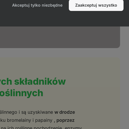
składników odżywczych.
Akceptuj tylko niezbędne
Zaakceptuj wszystko
ych składników
roślinnych
linnego i są uzyskiwane
w drodze
ku bromelainy i papainy
, poprzez
 na ich roślinne pochodzenie, enzymy