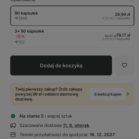
Pok
w
tabe
90 kapsułek
29,99 zł
2495
0,33 zł / 1 kapsułka
3× 90 kapsułek
79,17 zł
89,97 zł
-12 %
0,29 zł / 1 kapsułka
102
Dodaj do koszyka
Ulubi
Twój pierwszy zakup? Zrób zakupy
powyżej 99 zł i odbierz darmową
Zrealizuj kupon
dostawę.
Na stanie 5
i więcej sztuk
Wyświetl
Szacowana dostawa
11. 8. wtorek
informacje
Termin przydatności do spożycia:
16. 12. 2027
o dostawie: