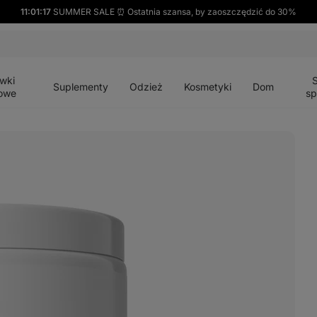
11:01:16
SUMMER SALE ⏰ Ostatnia szansa, by zaoszczędzić do 30%
Otwórz
Otwórz
Otwórz
Otwórz
Otwórz
menu
menu
menu
menu
menu
wki
Suplementy
Odzież
Kosmetyki
Dom
owe
sp