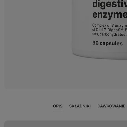
Wyświetl
zdjęcie
2
w
galerii
OPIS
SKŁADNIKI
DAWKOWANIE