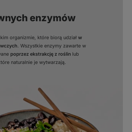
ywnych enzymów
kim organizmie, które biorą udział
w
żywczych
. Wszystkie enzymy zawarte w
iwane
poprzez ekstrakcję z roślin
lub
które naturalnie je wytwarzają.