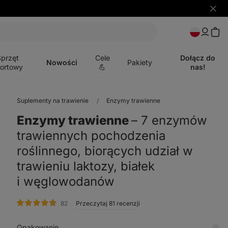
Ukryj
powia
Otwórz
menu
Sprzęt
Cele
Dołącz do
Nowości
Pakiety
ortowy
💪
nas!
Suplementy na trawienie
Enzymy trawienne
Enzymy trawienne
⁠–⁠ 7 enzymów
trawiennych pochodzenia
roślinnego, biorących udział w
trawieniu laktozy, białek
i węglowodanów
ocena
82
Przeczytaj 81 recenzji
Opakowanie