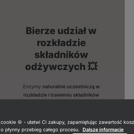
Bierze udział w
rozkładzie
składników
odżywczych 💥
Enzymy
naturalnie uczestniczą w
rozkładzie i trawieniu składników
odżywczych
– badanie z 2015 roku [1]
sugeruje, że stosowanie kompleksów
multi-enzymatycznych może
 cookie 🍪 - ułatwi Ci zakupy, zapamiętując zawartość kos
prowadzić do
poprawy wchłaniania
c o płynny przebieg całego procesu.
Dalsze informacje