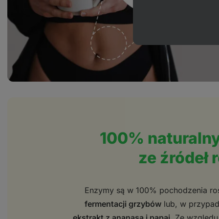
100% naturaln
ze źródeł 
Enzymy są w 100% pochodzenia roś
fermentacji grzybów
lub, w przypad
ekstrakt z ananasa i papai
. Ze względu