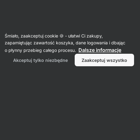
08:23:58
SUMMER SALE ⏰ Ostatnia szansa, by zaoszczędzić do
Ukryj
30%
powiadomienia
Aktin
Śmiało, zaakceptuj cookie 🍪 - ułatwi Ci zakupy,
zapamiętując zawartość koszyka, dane logowania i dbając
Superfoods
Dalsze informacje
o płynny przebieg całego procesu.
Immunity Booster
⁠–⁠ 12 naturalnych składników,
Akceptuj tylko niezbędne
Zaakceptuj wszystko
z witaminami C i D dla wsparcia układu
odpornościowego, idealny na jesień lub w
okresie obniżonej odporności
Przeczytaj 28 recenzji
ocena
28