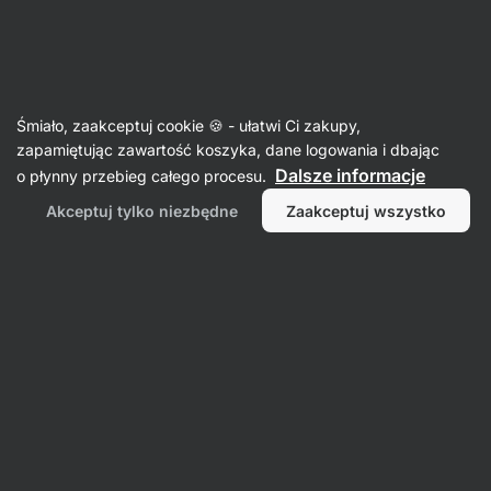
09:34:11
SUMMER SALE ⏰ Ostatnia szansa, by zaoszczędzić do
Ukryj
30%
powiadomienia
Aktin
Śmiało, zaakceptuj cookie 🍪 - ułatwi Ci zakupy,
zapamiętując zawartość koszyka, dane logowania i dbając
Witamina B
Dalsze informacje
o płynny przebieg całego procesu.
B-Komplex
⁠–⁠ pełne spektrum witamin z grupy B,
Akceptuj tylko niezbędne
Zaakceptuj wszystko
w optymalnych ilościach
Przeczytaj 35 recenzji
Zobacz 1 pytanie
ocena
43