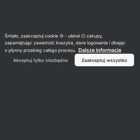
🔥 Nie przegap okazji tygodnia i zgarnij do 25% zniżki
Ukryj
powiadomienia
Aktin
Śmiało, zaakceptuj cookie 🍪 - ułatwi Ci zakupy,
Soczewica
zapamiętując zawartość koszyka, dane logowania i dbając
Dalsze informacje
o płynny przebieg całego procesu.
Soczewica czerwona
⁠–⁠ lekkostrawna, bogata w
białko i błonnik, niemodyfikowana genetycznie
Akceptuj tylko niezbędne
Zaakceptuj wszystko
Przeczytaj 8 recenzji
ocena
8
Wyświetl