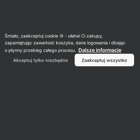
3 dni pozostało
SUMMER SALE ⏰ Ostatnia szansa, by
Ukryj
zaoszczędzić do 30%
powiadomienia
Aktin
Śmiało, zaakceptuj cookie 🍪 - ułatwi Ci zakupy,
zapamiętując zawartość koszyka, dane logowania i dbając
Drób
Dalsze informacje
o płynny przebieg całego procesu.
Udko z kurczaka w zalewie ⁠–⁠ 400 g
⁠–⁠ 98%
Akceptuj tylko niezbędne
Zaakceptuj wszystko
soczystego mięsa w sosie własnym, z chowu
bezklatkowego
Przeczytaj 57 recenzji
ocena
59