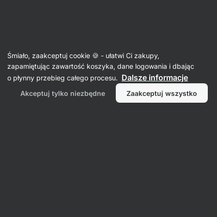
SUMMER SALE ☀️Odkryj nowe produkty w promocji i zaoszczędź
Ukryj
do 30%
powiadomienia
Aktin
Śmiało, zaakceptuj cookie 🍪 - ułatwi Ci zakupy,
zapamiętując zawartość koszyka, dane logowania i dbając
Pakiety
Dalsze informacje
o płynny przebieg całego procesu.
Energy Gel Taste Pack
⁠–⁠ wypróbuj wszystkie
Akceptuj tylko niezbędne
Zaakceptuj wszystko
smaki żeli energetycznych, które są źródłem
szybkiej energii i elektrolitów