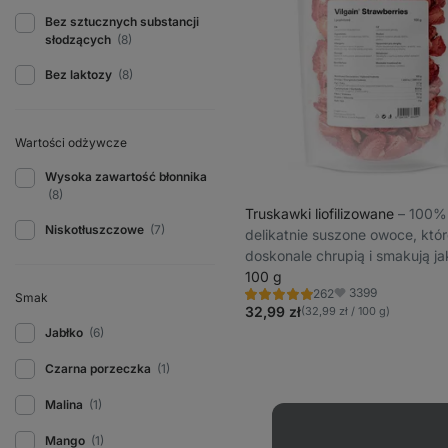
Bez sztucznych substancji
słodzących
(8)
Bez laktozy
(8)
Wartości odżywcze
Wysoka zawartość błonnika
(8)
Truskawki liofilizowane
⁠–⁠ 100%
Niskotłuszczowe
(7)
delikatnie suszone owoce, któ
doskonale chrupią i smakują ja
100 g
3399
262
Smak
Ocena
Ulubione
4.8/5,
32,99 zł
(32,99 zł / 100 g)
262
Jabłko
(6)
recenzję
Czarna porzeczka
(1)
Malina
(1)
Mango
(1)