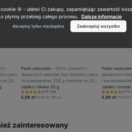
 cookie 🍪 - ułatwi Ci zakupy, zapamiętując zawartość kos
c o płynny przebieg całego procesu.
Dalsze informacje
Akceptuj tylko niezbędne
Zaakceptuj wszystko
ch i
Paski owocowe
⁠–⁠ 100% czeskich i
Paski owocow
tku cukru
słowackich owoców, bez dodatku cukru
słowackich owo
w na 20 g
i konserwantów, 200 g owoców na 20 g
i konserwantów
g
produktu
Jabłko i śliwka 20 g
produktu
Jabłko i morela
296
48
117
Ocena
Ocena
Ulubione
Ulu
4.9/5,
4.7/5,
5,99 zł
5,99 zł
(29,95 zł / 100 g)
(29,95 zł /
48
117
recenzji
recenzji
ież zainteresowany