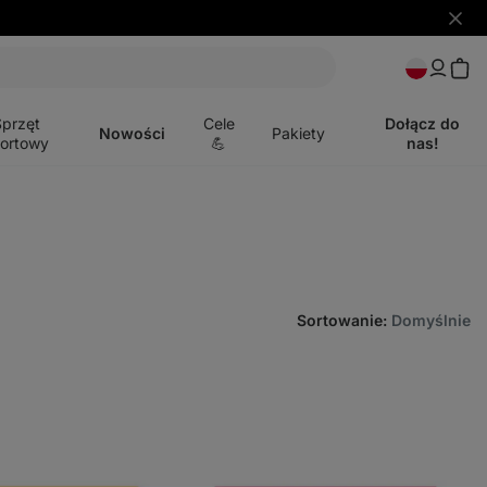
Ukryj
powia
Otwórz
menu
Sprzęt
Cele
Dołącz do
Nowości
Pakiety
ortowy
💪
nas!
Sortowanie
:
Domyślnie