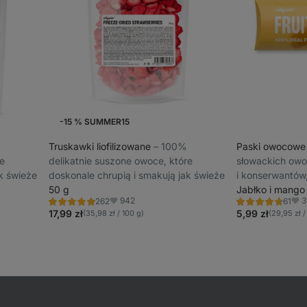
-15 % SUMMER15
Truskawki liofilizowane
⁠–⁠ 100%
Paski owocow
re
delikatnie suszone owoce, które
słowackich owo
k świeże
doskonale chrupią i smakują jak świeże
i konserwantów
50 g
produktu
Jabłko i mango
942
3
262
61
Ocena
Ocena
Ulubione
Ulu
4.8/5,
4.8/5,
17,99 zł
5,99 zł
(35,98 zł / 100 g)
(29,95 zł /
262
61
recenzję
recenzji