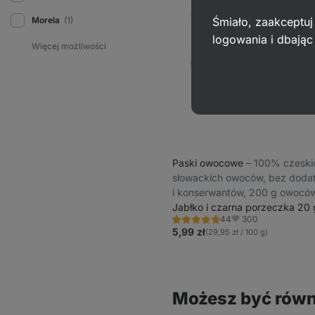
Śmiało, zaakceptuj
Morela
(1)
logowania i dbają
Paski owocowe
⁠–⁠ 100% czeski
słowackich owoców, bez doda
i konserwantów, 200 g owocó
produktu
Jabłko i czarna porzeczka 20 
300
44
Ocena
Ulubione
4.8/5,
5,99 zł
(29,95 zł / 100 g)
44
recenzję
Możesz być równ