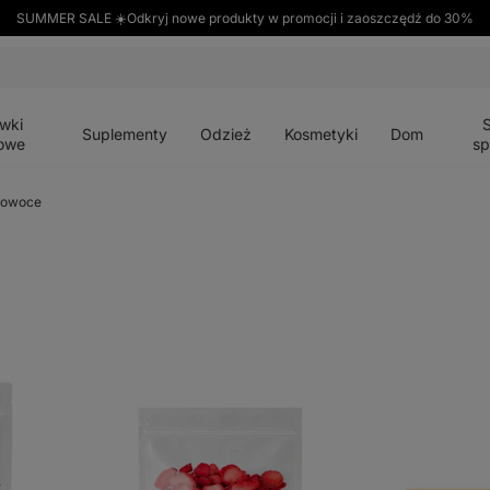
SUMMER SALE ☀️Odkryj nowe produkty w promocji i zaoszczędź do 30%
Otwórz
Otwórz
Otwórz
Otwórz
Otwórz
menu
menu
menu
menu
menu
wki
Suplementy
Odzież
Kosmetyki
Dom
owe
sp
 owoce