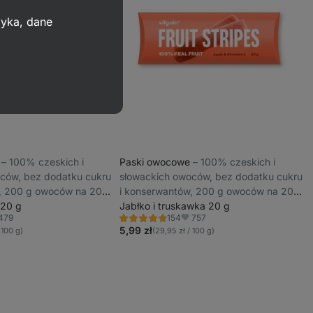
zyka, dane
e
⁠–⁠ 100% czeskich i
Paski owocowe
⁠–⁠ 100% czeskich i
ców, bez dodatku cukru
słowackich owoców, bez dodatku cukru
, 200 g owoców na 20 g
i konserwantów, 200 g owoców na 20 g
 20 g
produktu
Jabłko i truskawka 20 g
479
757
154
Ocena
bione
Ulubione
4.7/5,
5,99 zł
 100 g)
(29,95 zł / 100 g)
154
recenzję