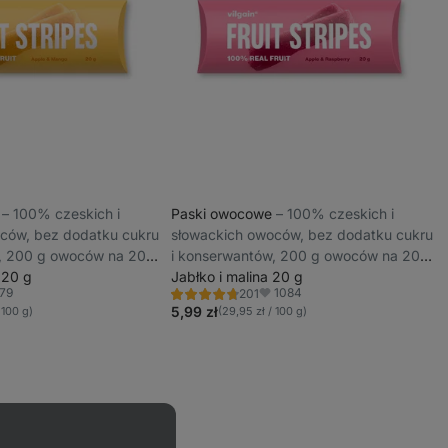
e
⁠–⁠ 100% czeskich i
Paski owocowe
⁠–⁠ 100% czeskich i
ców, bez dodatku cukru
słowackich owoców, bez dodatku cukru
, 200 g owoców na 20 g
i konserwantów, 200 g owoców na 20 g
 20 g
produktu
Jabłko i malina 20 g
79
1084
201
Ocena
bione
Ulubione
4.8/5,
5,99 zł
 100 g)
(29,95 zł / 100 g)
201
recenzji