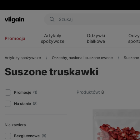
Aktin
Otwórz
Otwórz
Otwórz
menu
menu
menu
Artykuły
Odżywki
Odży
Promocja
spożywcze
białkowe
sport
Artykuły spożywcze
Orzechy, nasiona i suszone owoce
Suszone
Suszone truskawki
Produktów:
8
Promocje
(1)
Na stanie
(8)
Nie zawiera
Bezglutenowe
(8)