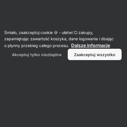
SUMMER SALE ☀️Odkryj nowe produkty w promocji i zaoszczędź
Ukryj
do 30%
powiadomienia
Aktin
Śmiało, zaakceptuj cookie 🍪 - ułatwi Ci zakupy,
zapamiętując zawartość koszyka, dane logowania i dbając
Suplementy na sen
Dalsze informacje
o płynny przebieg całego procesu.
Calm Down ⁠–⁠ 30 ml
⁠–⁠ krople ziołowe z melisą
Akceptuj tylko niezbędne
Zaakceptuj wszystko
i lawendą dla dobrego samopoczucia
psychicznego i wsparcia wartościowego snu -
uzupełnione L‑teaniną
Przeczytaj 17 recenzji
ocena
18