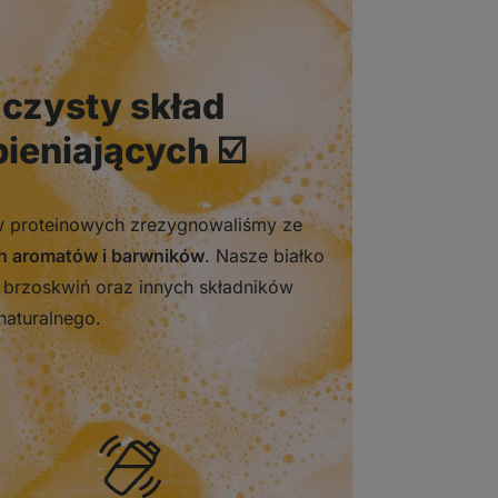
czysty skład
ieniających ☑️
w proteinowych zrezygnowaliśmy ze
h aromatów i barwników
. Nasze białko
brzoskwiń oraz innych składników
naturalnego.