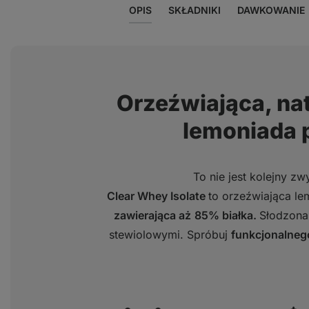
OPIS
SKŁADNIKI
DAWKOWANIE
Orzeźwiająca, na
lemoniada 
To nie jest kolejny zw
Clear Whey Isolate
to orzeźwiająca l
zawierająca aż
85% białka.
Słodzona
stewiolowymi. Spróbuj
funkcjonalneg