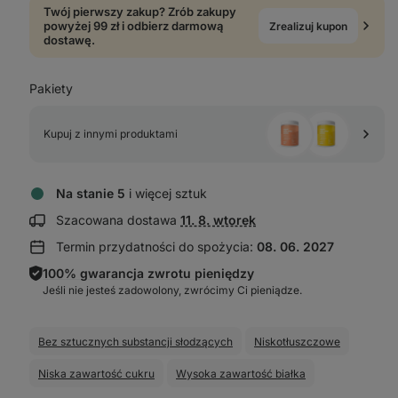
Twój pierwszy zakup? Zrób zakupy
powyżej 99 zł i odbierz darmową
Zrealizuj kupon
dostawę.
Pakiety
Kupuj z innymi produktami 
Na stanie 5
i więcej sztuk
Wyświetl
Szacowana dostawa
11. 8. wtorek
informacje
Termin przydatności do spożycia:
08. 06. 2027
o dostawie:
100% gwarancja zwrotu pieniędzy
Jeśli nie jesteś zadowolony, zwrócimy Ci pieniądze.
Bez sztucznych substancji słodzących
Niskotłuszczowe
Niska zawartość cukru
Wysoka zawartość białka