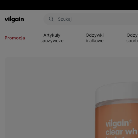
Aktin
Otwórz
Otwórz
Otwórz
menu
menu
menu
Artykuły
Odżywki
Odży
Promocja
spożywcze
białkowe
sport