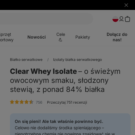
Ukryj
powia
Otwórz
menu
Sprzęt
Cele
Dołącz do
Nowości
Pakiety
ortowy
💪
nas!
Białko serwatkowe
Izolaty białka serwatkowego
Clear Whey Isolate
⁠–⁠ o świeżym
owocowym smaku, słodzony
stewią, z ponad 84% białka
ocena
756
Przeczytaj 751 recenzji
On się pieni! Ale tak właśnie powinno być.
Celowo nie dodaliśmy środka spieniającego –
niepotrzebna chemia nie powinna znajdować się w