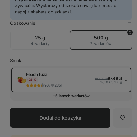
żywności. Wystarczy odczekać chwilę lub przelać
napój z shakera do szklanki.
Opakowanie
Pok
w
%
tabe
25 g
500 g
4 warianty
7 wariantów
Smak
Peach fuzz
97,49 zł
129,99 zł
-25 %
19,50 zł / 100 g
967
2851
+6 innych wariantów
Dodaj do koszyka
Ulubi