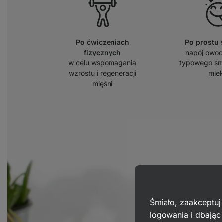
Po ćwiczeniach
Po prostu
fizycznych
napój owo
w celu wspomagania
typowego sm
wzrostu i regeneracji
mle
mięśni
Śmiało, zaakceptuj
logowania i dbają