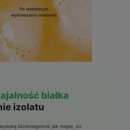
Po dokładnym
wymieszaniu odstawić
jalność białka
ie izolatu
wysoką biodostępność jak mięso, co