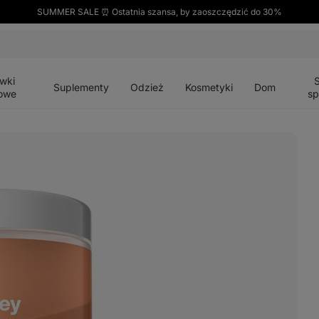
SUMMER SALE ⏰ Ostatnia szansa, by zaoszczędzić do 30%
Otwórz
Otwórz
Otwórz
Otwórz
Otwórz
menu
menu
menu
menu
menu
wki
Suplementy
Odzież
Kosmetyki
Dom
owe
sp