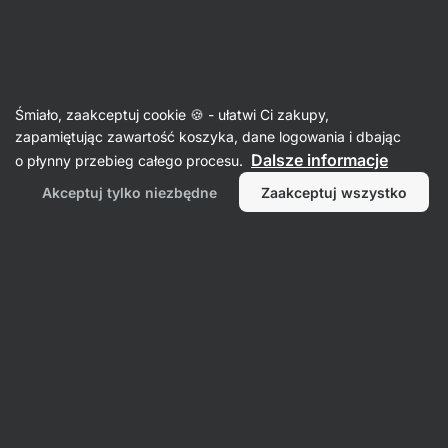
SUMMER SALE ⏰ Ostatnia szansa, by zaoszczędzić do 30%
Ukryj
powiadomienia
Aktin
Śmiało, zaakceptuj cookie 🍪 - ułatwi Ci zakupy,
Batony energetyczne
zapamiętując zawartość koszyka, dane logowania i dbając
Dalsze informacje
o płynny przebieg całego procesu.
Energy Ball BIO
⁠–⁠ bez dodatku cukru, bogaty w
błonnik, wegański i bezglutenowy
Akceptuj tylko niezbędne
Zaakceptuj wszystko
Przeczytaj 254 recenzje
ocena
260
Wyświetl