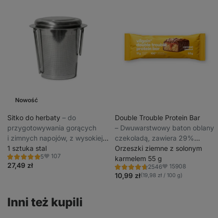
Nowość
Sitko do herbaty
⁠–⁠ do
Double Trouble Protein Bar
przygotowywania gorących
⁠–⁠ Dwuwarstwowy baton oblany
i zimnych napojów, z wysokiej
czekoladą, zawiera 29%
jakości stali nierdzewnej, łatwe
1 sztuka stal
wysokiej jakości białka, bez
Orzeszki ziemne z solonym
107
5
czyszczenie
konserwantów i barwników.
karmelem 55 g
Ocena
Ulubione
5.0/5,
27,49 zł
15908
2546
Ocena
Ulubione
5
4.7/5,
10,99 zł
(19,98 zł / 100 g)
recenzji
2546
recenzji
Inni też kupili