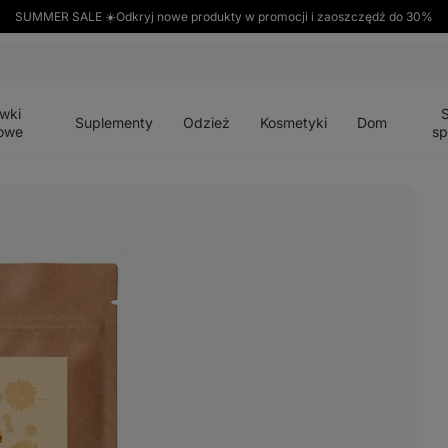
SUMMER SALE ☀️Odkryj nowe produkty w promocji i zaoszczędź do 30%
Otwórz
Otwórz
Otwórz
Otwórz
Otwórz
menu
menu
menu
menu
menu
wki
Suplementy
Odzież
Kosmetyki
Dom
owe
sp