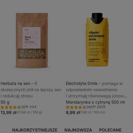
Herbata na sen
⁠–⁠ 6
Electrolyte Drink
⁠–⁠ pomaga w
skutecznych ziół na lepszy sen
odpowiednim nawodnieniu
_
i redukcję stresu
i utrzymuję równowagę jonową,
_
50 g
bez rafinowanego cukru,
Mandarynka z cytryną 500 ml
444
2608
38
368
słodzony niskokaloryczną
Ocena
Ocena
Ulubione
Ulubione
4.4/5,
4.5/5,
13,99 zł
8,99 zł
(27,98 zł / 100 g)
(1,80 zł / 100 ml)
stewią
38
368
recenzji
recenzji
NAJKORZYSTNIEJSZE
NAJNOWSZA
POLECANE