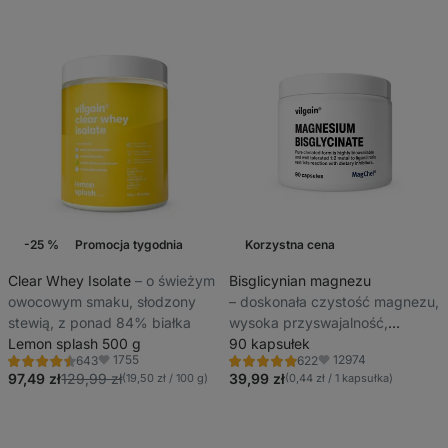
-25 %
Promocja tygodnia
Korzystna cena
Clear Whey Isolate
⁠–⁠ o świeżym
Bisglicynian magnezu
owocowym smaku, słodzony
⁠–⁠ doskonała czystość magnezu,
stewią, z ponad 84% białka
wysoka przyswajalność,
Lemon splash 500 g
przyczynia się do
90 kapsułek
1755
12974
643
622
prawidłowego funkcjonowania
Ocena
Ocena
Ulubione
Ulubione
4.4/5,
4.9/5,
97,49 zł
129,99 zł
39,99 zł
(19,50 zł / 100 g)
(0,44 zł / 1 kapsułka)
mięśni i układu nerwowego
643
622
recenzję
recenzję