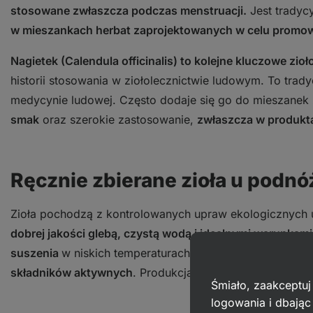
stosowane zwłaszcza podczas menstruacji.
Jest tradycy
w mieszankach herbat zaprojektowanych w celu promow
Nagietek (Calendula officinalis) to kolejne kluczowe zio
historii stosowania w ziołolecznictwie ludowym. To tradyc
medycynie ludowej. Często dodaje się go do mieszanek
smak
oraz szerokie zastosowanie,
zwłaszcza w produkta
Ręcznie zbierane zioła u podnó
Zioła pochodzą z kontrolowanych upraw ekologicznych u
dobrej jakości glebą, czystą wodą i idealnymi warunkam
suszenia
w niskich temperaturach i wieloletnie doświad
składników aktywnych
. Produkcją herbaty zajmuje się 
Śmiało, zaakceptuj
logowania i dbają