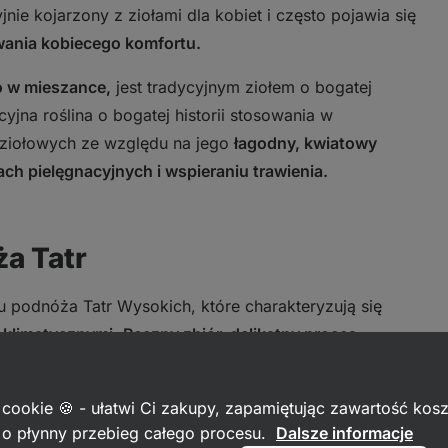
jnie kojarzony z ziołami dla kobiet i często pojawia się
ania kobiecego komfortu.
ło w mieszance,
jest tradycyjnym ziołem o bogatej
yjna roślina o bogatej historii stosowania w
 ziołowych ze względu na jego
łagodny, kwiatowy
ch pielęgnacyjnych i wspieraniu trawienia.
ża Tatr
 podnóża Tatr Wysokich, które charakteryzują się
i klimatycznymi
.
Ręczny zbiór, delikatny proces
czenie gwarantują
wysoką jakość ziół
i
zawartość
jeden dostawca: od uprawy ziół po ich pakowanie.
 cookie 🍪 - ułatwi Ci zakupy, zapamiętując zawartość kos
c o płynny przebieg całego procesu.
Dalsze informacje