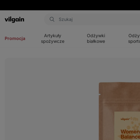
Aktin
Otwórz
Otwórz
Otwórz
menu
menu
menu
Artykuły
Odżywki
Odży
Promocja
spożywcze
białkowe
sport