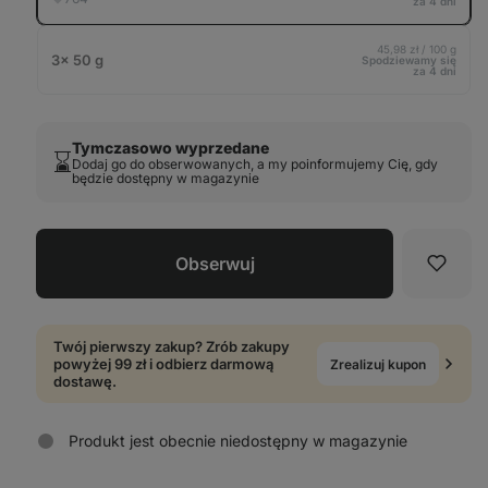
za 4 dni
45,98 zł / 100 g
3× 50 g
Spodziewamy się
za 4 dni
Tymczasowo wyprzedane
⌛️
Dodaj go do obserwowanych, a my poinformujemy Cię, gdy
będzie dostępny w magazynie
Obserwuj
Ulubi
Twój pierwszy zakup? Zrób zakupy
powyżej 99 zł i odbierz darmową
Zrealizuj kupon
dostawę.
Produkt jest obecnie niedostępny w magazynie