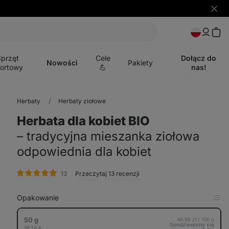
Ukryj
powia
Otwórz
menu
Sprzęt
Cele
Dołącz do
Nowości
Pakiety
ortowy
💪
nas!
Herbaty
Herbaty ziołowe
Herbata dla kobiet BIO
⁠–⁠ tradycyjna mieszanka ziołowa
odpowiednia dla kobiet
ocena
13
Przeczytaj 13 recenzji
Opakowanie
Pok
w
tabe
50 g
49,98 zł / 100 g
Spodziewamy się
764