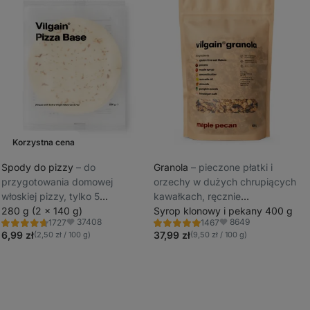
Korzystna cena
Spody do pizzy
⁠–⁠ do
Granola
⁠–⁠ pieczone płatki i
przygotowania domowej
orzechy w dużych chrupiących
_
włoskiej pizzy, tylko 5
kawałkach, ręcznie
_
naturalnych składników
280 g (2 x 140 g)
przygotowane w małych
Syrop klonowy i pekany 400 g
37408
8649
1727
1467
partiach dla utrzymania
Ocena
Ocena
Ulubione
Ulubione
4.8/5,
4.8/5,
6,99 zł
37,99 zł
(2,50 zł / 100 g)
(9,50 zł / 100 g)
maksymalnej świeżości
1727
1467
recenzji
recenzji