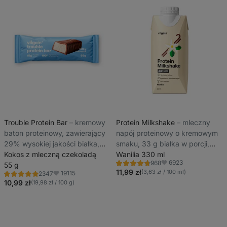
Trouble Protein Bar
⁠–⁠ kremowy
Protein Milkshake
⁠–⁠ mleczny
baton proteinowy, zawierający
napój proteinowy o kremowym
29% wysokiej jakości białka,
smaku, 33 g białka w porcji,
bez konserwantów i barwników
Kokos z mleczną czekoladą
o niskiej zawartości laktozy
Wanilia 330 ml
6923
968
55 g
Ocena
Ulubione
4.7/5,
11,99 zł
(3,63 zł / 100 ml)
19115
2347
Ocena
Ulubione
968
4.8/5,
10,99 zł
(19,98 zł / 100 g)
recenzji
2347
recenzji