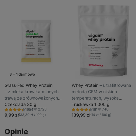
3 + 1 darmowo
Promocja tygodnia
Grass‑Fed Whey Protein
Whey Protein
⁠–⁠ ultrafiltrowana
⁠–⁠ z mleka krów karmionych
metodą CFM w niskich
trawą ze zrównoważonych
temperaturach, wysoka
hodowli, słodzone stewią,
Czekolada 30 g
zawartość białka i BCAA,
Truskawka 1 000 g
2723
740
1954
161
ultrafiltrowane w niskich
słodzona glikozydami
Ocena
Ocena
Ulubione
Ulubione
4.4/5,
4.5/5,
9,99 zł
139,99 zł
(33,30 zł / 100 g)
(14 zł / 100 g)
temperaturach
stewiolowymi
1954
161
recenzję
recenzji
Opinie