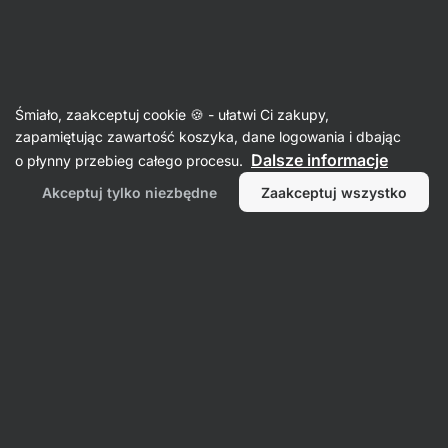
🔥 Nie przegap okazji tygodnia i zgarnij do 25% zniżki
Ukryj
powiadomienia
Aktin
Śmiało, zaakceptuj cookie 🍪 - ułatwi Ci zakupy,
Herbaty ziołowe
zapamiętując zawartość koszyka, dane logowania i dbając
Dalsze informacje
o płynny przebieg całego procesu.
Herbata Yerba Mate BIO ⁠–⁠ 500 g
⁠–⁠ tradycyjny
napój południowoamerykański z kofeiną,
Akceptuj tylko niezbędne
Zaakceptuj wszystko
witaminami i antyoksydantami, mieszanka liści
z pędami, jakość BIO
Przeczytaj 13 recenzji
ocena
13