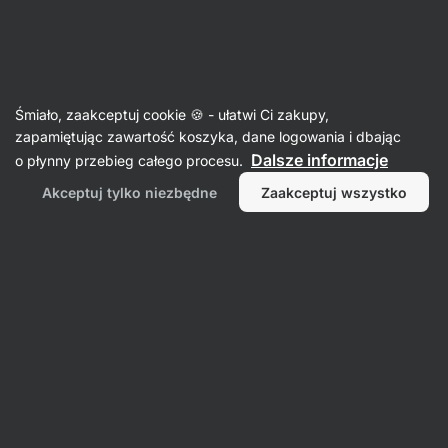
31:23:43
SUMMER SALE ⏰ Ostatnia szansa, by zaoszczędzić do
Ukryj
30%
powiadomienia
Aktin
Śmiało, zaakceptuj cookie 🍪 - ułatwi Ci zakupy,
zapamiętując zawartość koszyka, dane logowania i dbając
Krakersy
Dalsze informacje
o płynny przebieg całego procesu.
Krakersy z komosy ryżowej BIO ⁠–⁠ 100 g
Akceptuj tylko niezbędne
Zaakceptuj wszystko
⁠–⁠ pieczona chrupiąca przekąska, bez
rafinowanych olejów, bogate źródło błonnika
Przeczytaj 100 recenzji
ocena
103