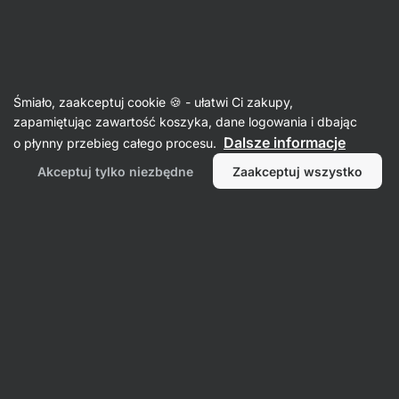
🔥 Nie przegap okazji tygodnia i zgarnij do 25% zniżki
Ukryj
powiadomienia
Aktin
Śmiało, zaakceptuj cookie 🍪 - ułatwi Ci zakupy,
Popcorn
zapamiętując zawartość koszyka, dane logowania i dbając
Dalsze informacje
o płynny przebieg całego procesu.
Kukurydza na popcorn BIO
⁠–⁠ zrób sobie świeży
domowy popcorn z niebieskiej kukurydzy
Akceptuj tylko niezbędne
Zaakceptuj wszystko
Przeczytaj 21 recenzji
ocena
22
Wyświetl