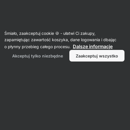
SUMMER SALE ☀️Odkryj nowe produkty w promocji i zaoszczędź
Ukryj
do 30%
powiadomienia
Aktin
Śmiało, zaakceptuj cookie 🍪 - ułatwi Ci zakupy,
zapamiętując zawartość koszyka, dane logowania i dbając
Środki czyszczące
Dalsze informacje
o płynny przebieg całego procesu.
Kwasek cytrynowy
⁠–⁠ W 100% naturalny środek
Akceptuj tylko niezbędne
Zaakceptuj wszystko
czyszczący i odkamieniający, spożywczy, nie
zanieczyszcza przyrody
Przeczytaj 7 recenzji
ocena
6