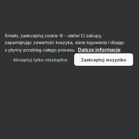
12:36:51
SUMMER SALE ⏰ Ostatnia szansa, by zaoszczędzić do
Ukryj
30%
powiadomienia
Aktin
Śmiało, zaakceptuj cookie 🍪 - ułatwi Ci zakupy,
zapamiętując zawartość koszyka, dane logowania i dbając
Olejki i kremy do ciała
Dalsze informacje
o płynny przebieg całego procesu.
Olej arganowy BIO
⁠–⁠ tłoczony na zimno olej
Akceptuj tylko niezbędne
Zaakceptuj wszystko
arganowy z Maroka, nawilża, odżywia i chroni
skórę i włosy, przyczynia się do młodzieńczego
wyglądu
Przeczytaj 10 recenzji
ocena
12