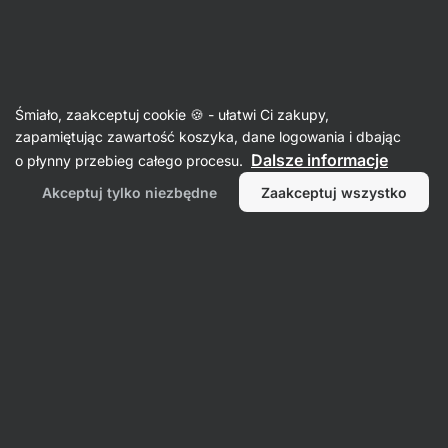
SUMMER SALE ☀️Odkryj nowe produkty w promocji i zaoszczędź
Ukryj
do 30%
powiadomienia
Aktin
Śmiało, zaakceptuj cookie 🍪 - ułatwi Ci zakupy,
zapamiętując zawartość koszyka, dane logowania i dbając
Orzechy brazylijskie
Dalsze informacje
o płynny przebieg całego procesu.
Orzechy brazylijskie
⁠–⁠ słodkawe, lekko gorzkie
Akceptuj tylko niezbędne
Zaakceptuj wszystko
orzechy, odmiana o drugim co do wielkości
rozmiarze pestki, źródło nienasyconych
tłuszczów i selenu
Przeczytaj 18 recenzji
ocena
20