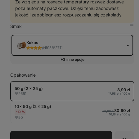
Ze względu na rosnące temperatury rozważ dostawę
poza automaty paczkowe. Dzięki temu zachowasz
jakość i zapobiegniesz rozpuszczaniu się czekolady.
Smak
Pok
w
tabe
Kokos
595
2711
+3 inne opcje
Opakowanie
50 g (2 x 25 g)
8,99 zł
2661
17,98 zł / 100 g
10× 50 g (2 x 25 g)
80,90 zł
89,90 zł
-10 %
16,18 zł / 100 g
50