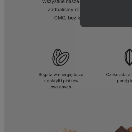
Wszystkie nasze składniki pochodzą z
k
Zadbaliśmy również o to, abyś mógł
GMO,
bez konserwantów
, barwni
Bogata w energię baza
Czekolada z
z daktyli i płatków
porcją 
owsianych