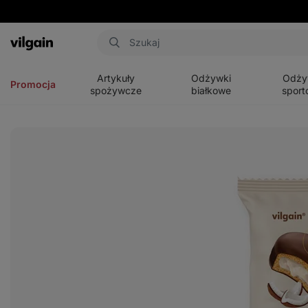
Aktin
Otwórz
Otwórz
Otwórz
menu
menu
menu
Artykuły
Odżywki
Odży
Promocja
spożywcze
białkowe
sport