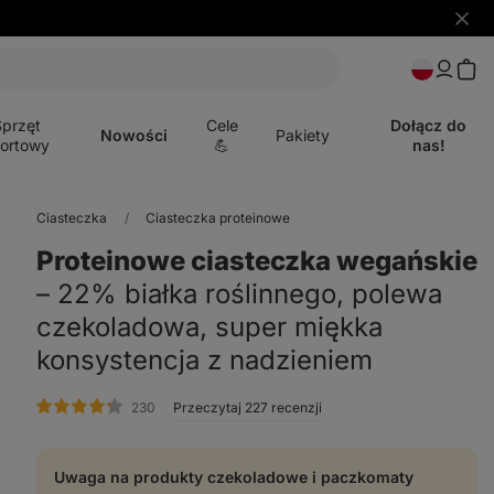
Ukryj
powia
Otwórz
menu
Sprzęt
Cele
Dołącz do
Nowości
Pakiety
ortowy
💪
nas!
Ciasteczka
Ciasteczka proteinowe
Proteinowe ciasteczka wegańskie
⁠–⁠ 22% białka roślinnego, polewa
czekoladowa, super miękka
konsystencja z nadzieniem
ocena
230
Przeczytaj 227 recenzji
Uwaga na produkty czekoladowe i paczkomaty