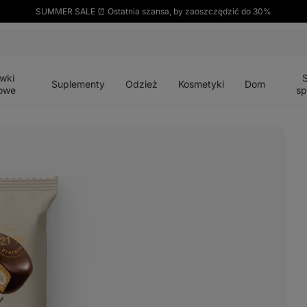
SUMMER SALE ⏰ Ostatnia szansa, by zaoszczędzić do 30%
Otwórz
Otwórz
Otwórz
Otwórz
Otwórz
menu
menu
menu
menu
menu
wki
Suplementy
Odzież
Kosmetyki
Dom
owe
sp