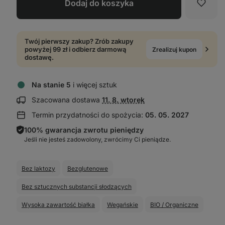
Dodaj do koszyka
Ulubi
Twój pierwszy zakup? Zrób zakupy
powyżej 99 zł i odbierz darmową
Zrealizuj kupon
dostawę.
Na stanie 5
i więcej sztuk
Wyświetl
Szacowana dostawa
11. 8. wtorek
informacje
Termin przydatności do spożycia:
05. 05. 2027
o dostawie:
100% gwarancja zwrotu pieniędzy
Jeśli nie jesteś zadowolony, zwrócimy Ci pieniądze.
Bez laktozy
Bezglutenowe
Bez sztucznych substancji słodzących
Wysoka zawartość białka
Wegańskie
BIO / Organiczne