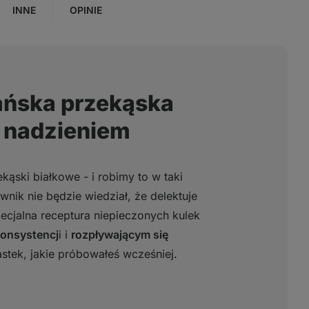
INNE
OPINIE
ńska przekąska
 nadzieniem
ąski białkowe - i robimy to w taki
nik nie będzie wiedział, że delektuje
pecjalna receptura niepieczonych kulek
konsystencj
i i
rozpływającym się
astek, jakie próbowałeś wcześniej.