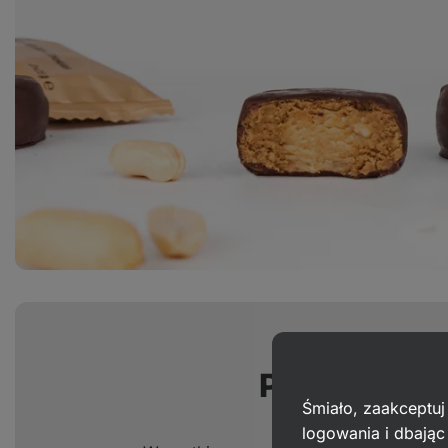
Prosty,
natu
Śmiało, zaakceptuj
logowania i dbają