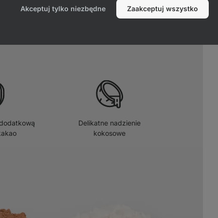
ontrolowanych upraw ekologicznych
.
Akceptuj tylko niezbędne
Zaakceptuj wszystko
 cieszyć się smakołykiem wolnym od
ków i innych zbędnych dodatków.
 dodatkową
Delikatne nadzienie
kakao
kokosowe