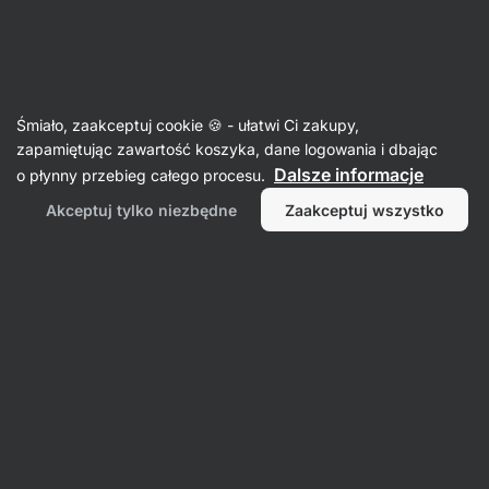
43:54:16
SUMMER SALE ⏰ Ostatnia szansa, by zaoszczędzić do
Ukryj
30%
powiadomienia
Aktin
Śmiało, zaakceptuj cookie 🍪 - ułatwi Ci zakupy,
zapamiętując zawartość koszyka, dane logowania i dbając
Mieszanki do budyniów
Dalsze informacje
o płynny przebieg całego procesu.
Pudding chia proteinowy
⁠–⁠ przekąska pełna
Akceptuj tylko niezbędne
Zaakceptuj wszystko
wysokiej jakości białka, ponad 50% nasion chia,
łatwa w przygotowaniu, słodzona cukrem
trzcinowym
Przeczytaj 32 recenzje
ocena
32