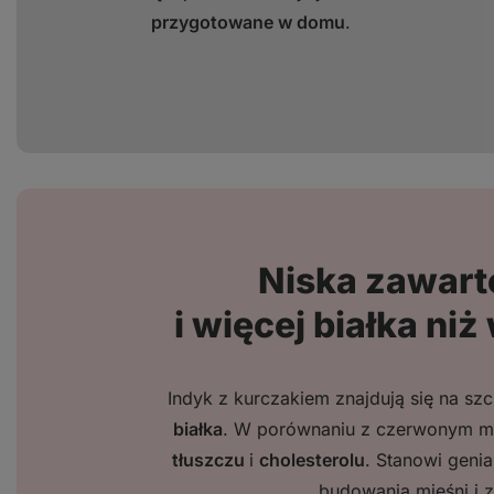
przygotowane w domu
.
Niska zawart
i więcej białka ni
Indyk z kurczakiem znajdują się na sz
białka
. W porównaniu z czerwonym 
tłuszczu
i
cholesterolu
. Stanowi geni
budowania mięśni i z