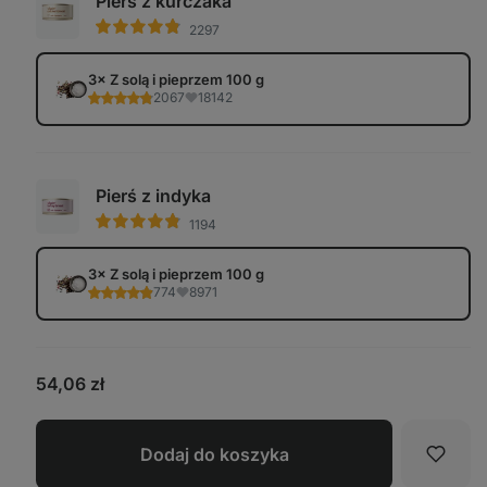
Pierś z kurczaka
2297
3× Z solą i pieprzem 100 g
2067
18142
Pierś z indyka
1194
3× Z solą i pieprzem 100 g
774
8971
54,06 zł
Dodaj do koszyka
Ulubi