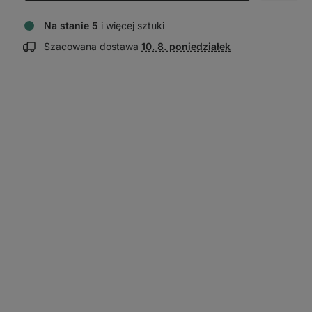
Na stanie 5
i więcej sztuki
Wyświetl
Szacowana dostawa
10. 8. poniedziałek
informacje
o dostawie: