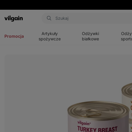
Aktin
Otwórz
Otwórz
Otwórz
menu
menu
menu
Artykuły
Odżywki
Odży
Promocja
spożywcze
białkowe
sport