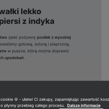
awałki lekko
iersi z indyka
atwo
zjeść pożywny
posiłek z wysokiej
owaliśmy gotową, soloną i pieprzoną,
stw
w puszce, którą można doprawić
ch upodobań
.
 cookie 🍪 - ułatwi Ci zakupy, zapamiętując zawartość kos
c o płynny przebieg całego procesu.
Dalsze informacje