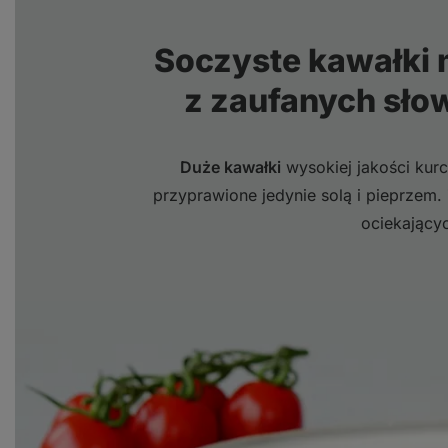
Soczyste kawałki
z zaufanych sło
Duże kawałki
wysokiej jakości kur
przyprawione jedynie solą i pieprze
ociekającyc