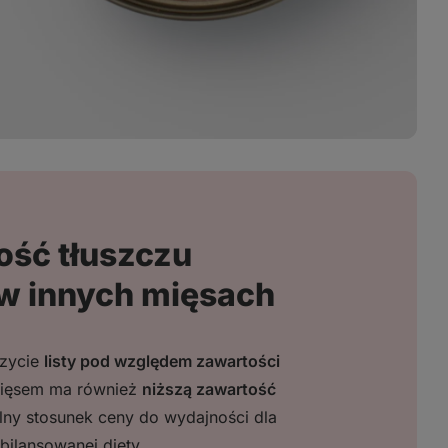
ość tłuszczu
ż w innych mięsach
czycie
listy pod względem zawartości
mięsem ma również
niższą zawartość
alny stosunek ceny do wydajności dla
bilansowanej diety.