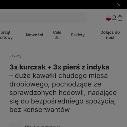
Ukryj
powia
Otwórz
menu
Sprzęt
Cele
Dołącz do
Nowości
Pakiety
ortowy
💪
nas!
Pakiety
3x kurczak + 3x pierś z indyka
⁠–⁠ duże kawałki chudego mięsa
drobiowego, pochodzące ze
sprawdzonych hodowli, nadające
się do bezpośredniego spożycia,
bez konserwantów