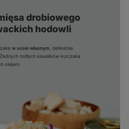
 mięsa drobiowego
wackich hodowli
czaka
w sosie własnym
, delikatnie
m. Żadnych mdłych kawałków kurczaka
h olejem.