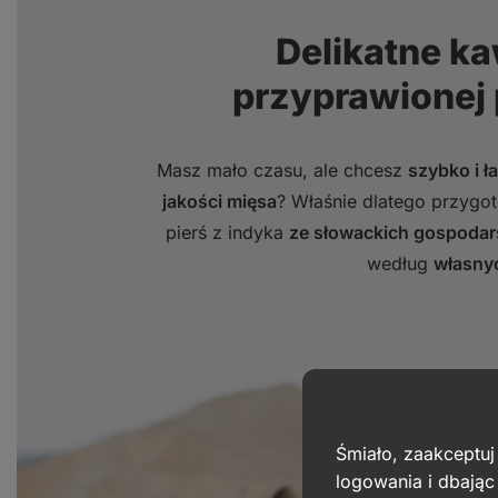
Delikatne k
przyprawionej p
Masz mało czasu, ale chcesz
szybko i ł
jakości mięsa
? Właśnie dlatego przygot
pierś z indyka
ze słowackich gospodar
według
własny
Śmiało, zaakceptuj
logowania i dbają