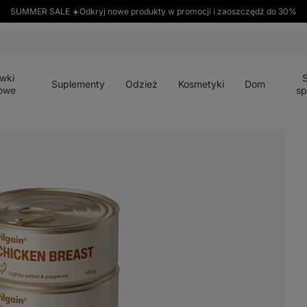
SUMMER SALE ☀️Odkryj nowe produkty w promocji i zaoszczędź do 30%
Otwórz
Otwórz
Otwórz
Otwórz
Otwórz
menu
menu
menu
menu
menu
wki
Suplementy
Odzież
Kosmetyki
Dom
owe
sp