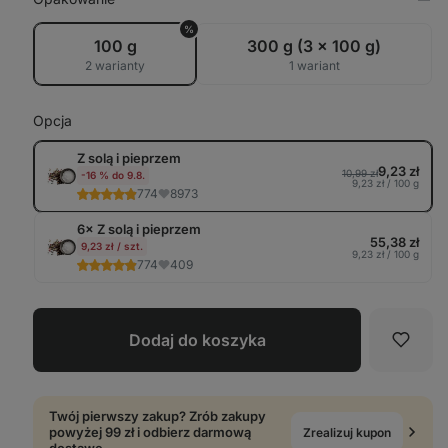
Pok
w
%
tabe
100 g
300 g (3 x 100 g)
2 warianty
1 wariant
Opcja
Z solą i pieprzem
9,23 zł
10,99 zł
-16 % do 9.8.
9,23 zł / 100 g
774
8973
6× Z solą i pieprzem
55,38 zł
9,23 zł / szt.
9,23 zł / 100 g
774
409
Dodaj do koszyka
Ulubi
Twój pierwszy zakup? Zrób zakupy
powyżej 99 zł i odbierz darmową
Zrealizuj kupon