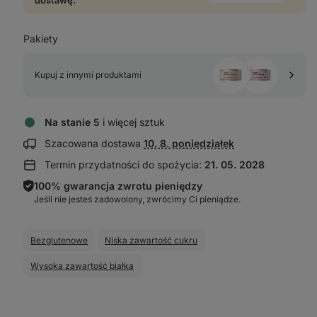
dostawę.
Pakiety
Kupuj z innymi produktami 
Na stanie 5
i więcej sztuk
Wyświetl
Szacowana dostawa
10. 8. poniedziałek
informacje
Termin przydatności do spożycia:
21. 05. 2028
o dostawie:
100% gwarancja zwrotu pieniędzy
Jeśli nie jesteś zadowolony, zwrócimy Ci pieniądze.
Bezglutenowe
Niska zawartość cukru
Wysoka zawartość białka