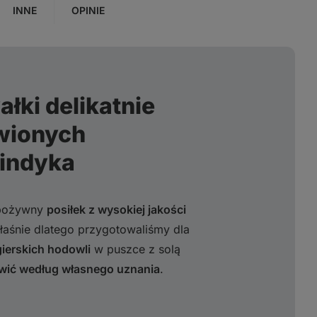
INNE
OPINIE
łki delikatnie
wionych
 indyka
 pożywny
posiłek z wysokiej jakości
łaśnie dlatego przygotowaliśmy dla
gierskich hodowli
w puszce z solą
wić według własnego uznania
.