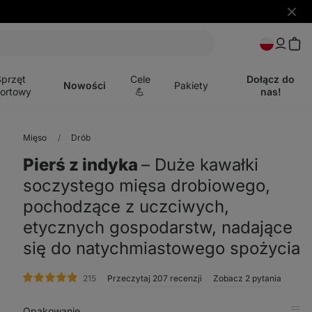
Ukryj
powia
Otwórz
menu
Sprzęt
Cele
Dołącz do
Nowości
Pakiety
ortowy
💪
nas!
Mięso
Drób
Pierś z indyka
⁠–⁠ Duże kawałki
soczystego mięsa drobiowego,
pochodzące z uczciwych,
etycznych gospodarstw, nadające
się do natychmiastowego spożycia
ocena
215
Przeczytaj 207 recenzji
Zobacz 2 pytania
Opakowanie