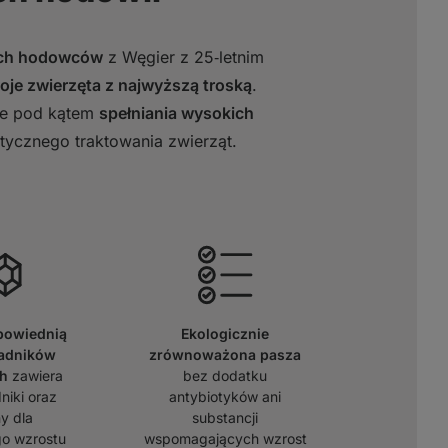
ych hodowców
z Węgier z 25‑letnim
oje zwierzęta z najwyższą troską
.
ne pod kątem
spełniania wysokich
tycznego traktowania zwierząt.
powiednią
Ekologicznie
ładników
zrównoważona pasza
h
zawiera
bez dodatku
niki oraz
antybiotyków ani
y dla
substancji
o wzrostu
wspomagających wzrost