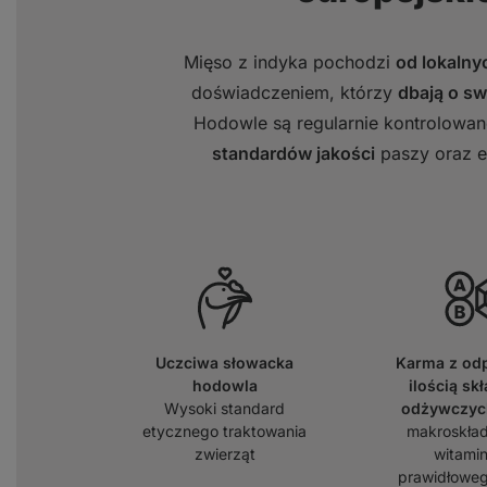
Mięso z indyka pochodzi
od lokaln
doświadczeniem, którzy
dbają o sw
Hodowle są regularnie kontrolowa
standardów jakości
paszy oraz e
Uczciwa słowacka
Karma z od
hodowla
ilością sk
Wysoki standard
odżywczyc
etycznego traktowania
makroskład
zwierząt
witamin
prawidłoweg