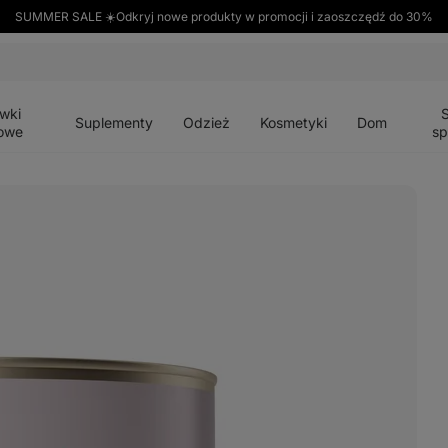
SUMMER SALE ☀️Odkryj nowe produkty w promocji i zaoszczędź do 30%
Otwórz
Otwórz
Otwórz
Otwórz
Otwórz
menu
menu
menu
menu
menu
wki
Suplementy
Odzież
Kosmetyki
Dom
owe
sp