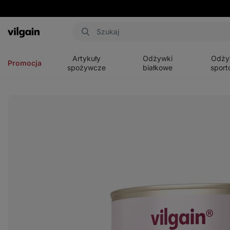
Aktin
Otwórz
Otwórz
Otwórz
menu
menu
menu
Artykuły
Odżywki
Odży
Promocja
spożywcze
białkowe
sport