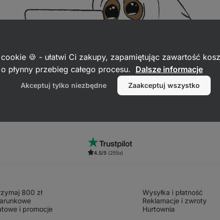
 cookie 🍪 - ułatwi Ci zakupy, zapamiętując zawartość kos
c o płynny przebieg całego procesu.
Dalsze informacje
Akceptuj tylko niezbędne
Zaakceptuj wszystko
4.5/5
(255x)
trzymaj 800 zł
Wysyłka i płatność
arunkowe
Reklamacje i zwroty
atowe i promocje
Hurtownia