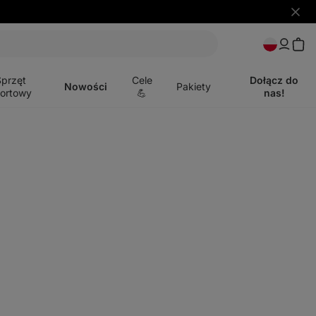
Ukryj
powia
Otwórz
menu
Sprzęt
Cele
Dołącz do
Nowości
Pakiety
ortowy
💪
nas!