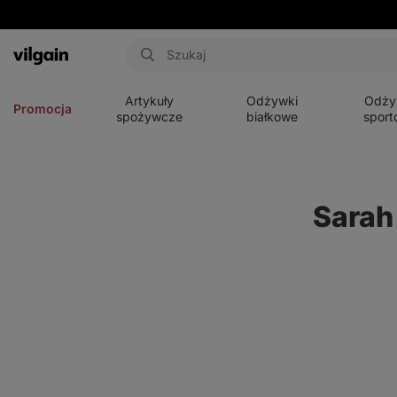
Aktin
Otwórz
Otwórz
Otwórz
menu
menu
menu
Artykuły
Odżywki
Odży
Promocja
spożywcze
białkowe
sport
Sarah