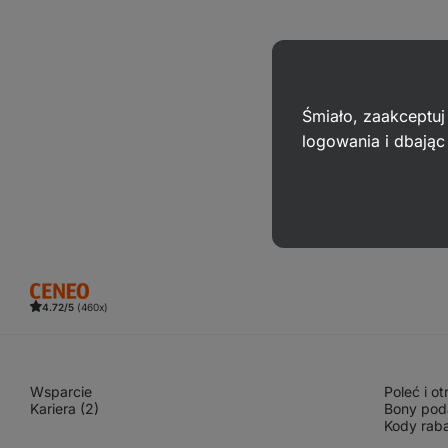
Śmiało, zaakceptuj
logowania i dbają
4.72/5
(460x)
Wsparcie
Poleć i o
Kariera (2)
Bony pod
Kody rab