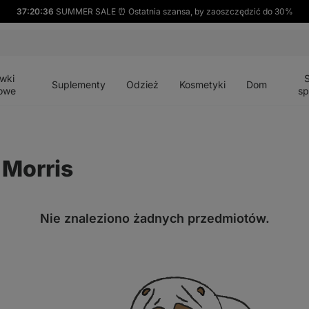
37:20:36
SUMMER SALE ⏰ Ostatnia szansa, by zaoszczędzić do 30%
Otwórz
Otwórz
Otwórz
Otwórz
Otwórz
menu
menu
menu
menu
menu
wki
Suplementy
Odzież
Kosmetyki
Dom
owe
sp
 Morris
Nie znaleziono żadnych przedmiotów.