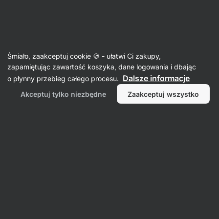
Aktin
Słodziki i przyprawy
Śmiało, zaakceptuj cookie 🍪 - ułatwi Ci zakupy,
Syropy i polewy
zapamiętując zawartość koszyka, dane logowania i dbając
Dalsze informacje
o płynny przebieg całego procesu.
Akceptuj tylko niezbędne
Zaakceptuj wszystko
Syrop z cykorii
Syrop klonowy
Filtr