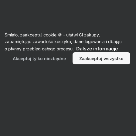
Aktin
Artykuły spożywcze
Śmiało, zaakceptuj cookie 🍪 - ułatwi Ci zakupy,
Artykuły śniadaniowe
zapamiętując zawartość koszyka, dane logowania i dbając
Dalsze informacje
o płynny przebieg całego procesu.
Akceptuj tylko niezbędne
Zaakceptuj wszystko
Płatki
śniadaniowe
Granola
Musli
Kaszki
błyskawiczne
Filtr