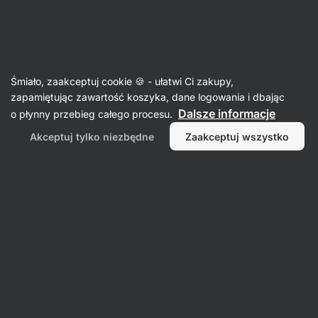
39:37:43
SUMMER SALE ⏰ Ostatnia szansa, by zaoszczędzić do
Ukryj
30%
powiadomienia
Aktin
Śmiało, zaakceptuj cookie 🍪 - ułatwi Ci zakupy,
zapamiętując zawartość koszyka, dane logowania i dbając
Batony raw
Dalsze informacje
o płynny przebieg całego procesu.
Baton orzechowy BIO ⁠–⁠ Nerkowce i żurawina
Akceptuj tylko niezbędne
Zaakceptuj wszystko
⁠–⁠ chrupiąca przekąska, w 100% naturalna
i surowa, słodzona miodem i owocami,
o wysokiej zawartości orzechów
Przeczytaj 71 recenzji
ocena
73