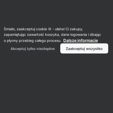
36:09:47
SUMMER SALE ⏰ Ostatnia szansa, by zaoszczędzić do
Ukryj
30%
powiadomienia
Aktin
Śmiało, zaakceptuj cookie 🍪 - ułatwi Ci zakupy,
zapamiętując zawartość koszyka, dane logowania i dbając
Batony raw
Dalsze informacje
o płynny przebieg całego procesu.
Baton owsiany BIO
⁠–⁠ bezglutenowy baton
Akceptuj tylko niezbędne
Zaakceptuj wszystko
o miękkiej i elastycznej konsystencji, ponad
30% orzechów, źródło błonnika, bez
konserwantów
Przeczytaj 80 recenzji
ocena
81