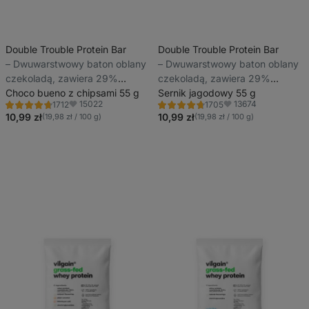
Double Trouble Protein Bar
Double Trouble Protein Bar
⁠–⁠ Dwuwarstwowy baton oblany
⁠–⁠ Dwuwarstwowy baton oblany
czekoladą, zawiera 29%
czekoladą, zawiera 29%
wysokiej jakości białka, bez
Choco bueno z chipsami 55 g
wysokiej jakości białka, bez
Sernik jagodowy 55 g
15022
13674
1712
1705
konserwantów i barwników.
konserwantów i barwników.
Ocena
Ocena
Ulubione
Ulubione
4.6/5,
4.7/5,
10,99 zł
10,99 zł
(19,98 zł / 100 g)
(19,98 zł / 100 g)
1712
1705
recenzji
recenzji