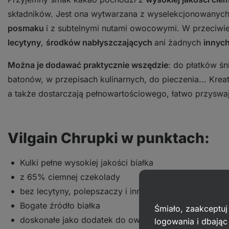
składników. Jest ona wytwarzana z wyselekcjonowanyc
posmaku
i z subtelnymi nutami owocowymi. W przeciwie
lecytyny
,
środków nabłyszczających
ani żadnych
innyc
Można je dodawać praktycznie wszędzie
: do płatków śn
batonów, w przepisach kulinarnych, do pieczenia... Kre
a także dostarczają pełnowartościowego, łatwo przyswaj
Vilgain Chrupki w punktach:
Kulki pełne wysokiej jakości białka
z 65% ciemnej czekolady
bez lecytyny, polepszaczy i innych dodatków
Bogate źródło białka
Śmiało, zaakceptuj
doskonałe jako dodatek do owsianki i płatków śniad
logowania i dbają