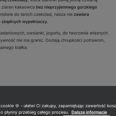
h ziaren kakaowca
bez nieprzyjemnego gorzkiego
ństwie do tanich czekolad, nasza nie
zawiera
h zbędnych wypełniaczy
.
iadaniowych, owsianki, jogurtu, do tworzenia własnych
atywność nie ma granic. Dodają chrupkości potrawom,
alnego białka.
 cookie 🍪 - ułatwi Ci zakupy, zapamiętując zawartość kos
aniowych
c o płynny przebieg całego procesu.
Dalsze informacje