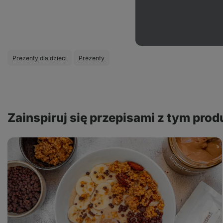
Prezenty dla dzieci
Prezenty
Zainspiruj się przepisami z tym pro
Owsianka
słony
karmel