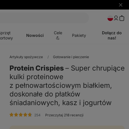
Ukryj
powia
Otwórz
menu
Sprzęt
Cele
Dołącz do
Nowości
Pakiety
ortowy
💪
nas!
Artykuły spożywcze
Gotowanie i pieczenie
Protein Crispies
⁠–⁠ Super chrupiące
kulki proteinowe
z pełnowartościowym białkiem,
doskonałe do płatków
śniadaniowych, kasz i jogurtów
ocena
254
Przeczytaj 218 recenzji