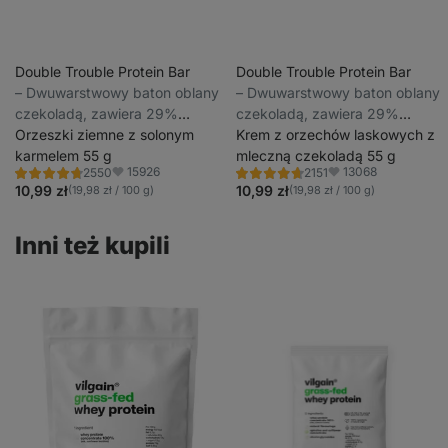
Double Trouble Protein Bar
Double Trouble Protein Bar
⁠–⁠ Dwuwarstwowy baton oblany
⁠–⁠ Dwuwarstwowy baton oblany
czekoladą, zawiera 29%
czekoladą, zawiera 29%
wysokiej jakości białka, bez
Orzeszki ziemne z solonym
wysokiej jakości białka, bez
Krem z orzechów laskowych z
konserwantów i barwników.
karmelem 55 g
konserwantów i barwników.
mleczną czekoladą 55 g
15926
13068
2550
2151
Ocena
Ocena
Ulubione
Ulubione
4.7/5,
4.7/5,
10,99 zł
10,99 zł
(19,98 zł / 100 g)
(19,98 zł / 100 g)
2550
2151
recenzji
recenzji
Inni też kupili