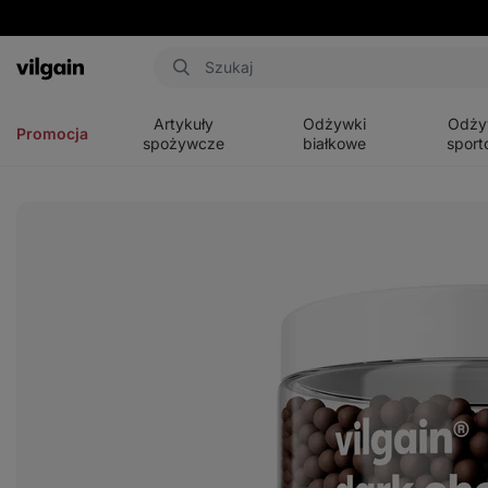
Aktin
Otwórz
Otwórz
Otwórz
menu
menu
menu
Artykuły
Odżywki
Odży
Promocja
spożywcze
białkowe
sport