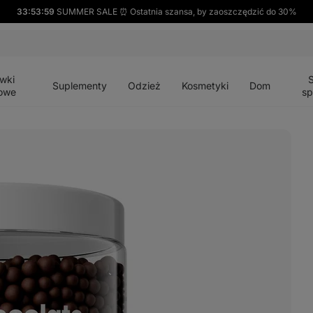
33:53:58
SUMMER SALE ⏰ Ostatnia szansa, by zaoszczędzić do 30%
Otwórz
Otwórz
Otwórz
Otwórz
Otwórz
menu
menu
menu
menu
menu
wki
Suplementy
Odzież
Kosmetyki
Dom
owe
sp