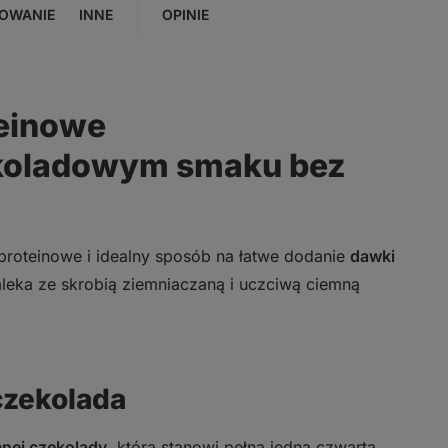
OWANIE
INNE
OPINIE
teinowe
ekoladowym smaku bez
i proteinowe i idealny sposób na łatwe dodanie
dawki
mleka ze skrobią ziemniaczaną i uczciwą ciemną
czekolada
mnej czekolady
, która stanowi pełną jedną czwartą