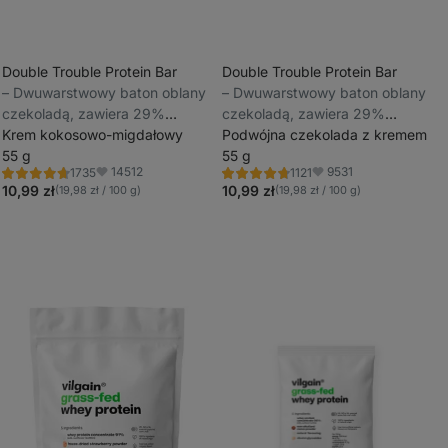
Double Trouble Protein Bar
Double Trouble Protein Bar
⁠–⁠ Dwuwarstwowy baton oblany
⁠–⁠ Dwuwarstwowy baton oblany
_
czekoladą, zawiera 29%
czekoladą, zawiera 29%
_
wysokiej jakości białka, bez
Krem kokosowo-migdałowy
wysokiej jakości białka, bez
Podwójna czekolada z kremem
konserwantów i barwników.
55 g
konserwantów i barwników.
55 g
14512
9531
1735
1121
Ocena
Ocena
Ulubione
Ulubione
4.7/5,
4.7/5,
10,99 zł
10,99 zł
(19,98 zł / 100 g)
(19,98 zł / 100 g)
1735
1121
recenzji
recenzji