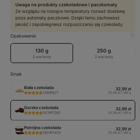
Uwaga na produkty czekoladowe i paczkomaty
Ze względu na rosnące temperatury rozważ dostawę
poza automaty paczkowe. Dzięki temu zachowasz
jakość i zapobiegniesz rozpuszczaniu się czekolady.
Opakowanie
Pok
w
tabe
130 g
250 g
3 warianty
2 warianty
Smak
Biała czekolada
32,99 zł
128
671
25,38 zł / 100 g
Gorzka czekolada
32,99 zł
143
1391
25,38 zł / 100 g
Potrójna czekolada
32,99 zł
190
1410
25,38 zł / 100 g