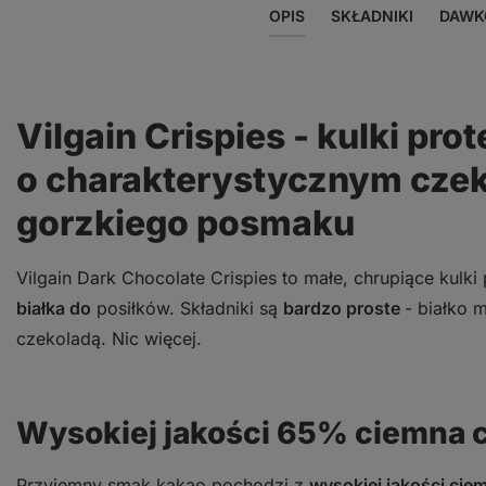
OPIS
SKŁADNIKI
DAWK
Vilgain Crispies - kulki pro
o charakterystycznym cz
gorzkiego posmaku
Vilgain Dark Chocolate Crispies to małe, chrupiące kulk
białka do
posiłków. Składniki są
bardzo proste
- białko 
czekoladą. Nic więcej.
Wysokiej jakości 65% ciemna 
Przyjemny smak kakao pochodzi z
wysokiej jakości cie