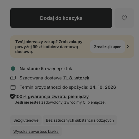
Dodaj do koszyka
Ulubi
Twój pierwszy zakup? Zrób zakupy
powyżej 99 zł i odbierz darmową
Zrealizuj kupon
dostawę.
Na stanie 5
i więcej sztuk
Wyświetl
Szacowana dostawa
11. 8. wtorek
informacje
Termin przydatności do spożycia:
24. 10. 2026
o dostawie:
100% gwarancja zwrotu pieniędzy
Jeśli nie jesteś zadowolony, zwrócimy Ci pieniądze.
Bezglutenowe
Bez sztucznych substancji słodzących
Wysoka zawartość białka